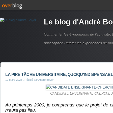
Le blog d'André Bo
Commenter les événements de l'actualité, ti
philosopher. Relater les expériences de ma
LA PIRE TÂCHE UNIVERSITAIRE, QUOIQU'INDISPENSAB
12 Mars 2025
, Rédigé par André Boyer
CANDIDATE ENSEIGNANTE-CHERCHE
Au printemps 2000, je comprends que le projet de c
n’aura pas lieu.