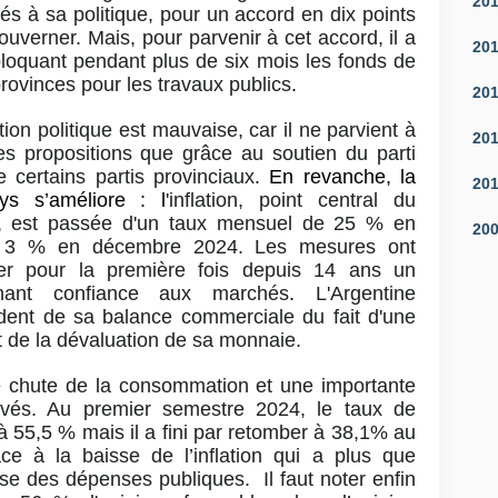
20
és à sa politique, pour un accord en dix points
ouverner. Mais, pour parvenir à cet accord, il a
20
bloquant pendant plus de six mois les fonds de
provinces pour les travaux publics
.
20
tion politique est mauvaise, car il ne parvient à
20
ses propositions que grâce au soutien du parti
 certains partis provinciaux
. En revanche, la
20
ys s’améliore : l
'inflation, point central du
 est passée d'un taux mensuel de 25 % en
20
 3 % en décembre 2024. Les mesures ont
rer pour la première fois depuis 14 ans un
nnant confiance aux marchés
.
L'Argentine
dent de sa balance commerciale du fait d'une
t de la dévaluation de sa monnaie.
 chute de la consommation et une importante
rivés. Au premier semestre 2024, le taux de
 55,5 % mais il a fini par retomber à 38,1% au
e à la baisse de l’inflation qui a plus que
se des dépenses publiques. Il faut noter enfin