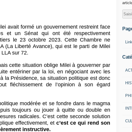
articl
lei avait formé un gouvernement restreint face
Pag
 et un Sénat qui ont été respectivement
 tiers le 23 octobre 2023. Cette Chambre ne
Lin
(La Liberté Avance), qui est le parti de Milei
 LLA sur 72.
Caté
ais cette situation oblige Milei à gouverner par
AC
ite entériner par la loi, en négociant avec les
 à la Présidence, sa situation politique est donc
HI
 tout fléchissement de l’opinion à son égard
PH
 politique modérée et se fondre dans le magma
IN
depuis toujours ou jouer à quitte ou double en
ures radicales. C’est cette seconde solution
CU
pplique effectivement, et
c’est ce qui rend son
ièrement instructive.