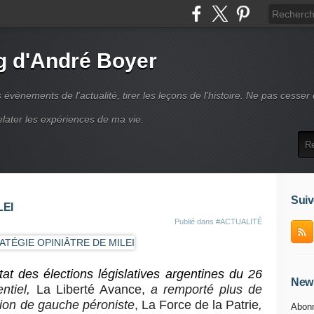
g d'André Boyer
vénements de l'actualité, tirer les leçons de l'histoire. Ne pas cesser
elater les expériences de ma vie.
Suiv
LEI
Publié dans
#ACTUALITÉ
at des élections législatives argentines du 26
News
entiel,
La Liberté Avance,
a remporté plus de
tion de gauche péroniste
, La Force de la Patrie
,
Abonn