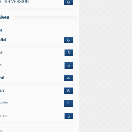
GLISH VERSION
8
ives
26
illet
6
in
5
ai
5
ril
4
ars
6
vrier
4
nvier
5
25