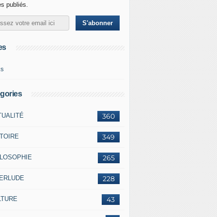
es publiés.
es
ks
gories
TUALITÉ
360
STOIRE
349
ILOSOPHIE
265
TERLUDE
228
LTURE
43