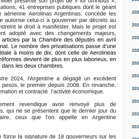
ilei présente son projet de « loi omnibus »,
sations, 41 entreprises publiques dont le géant
20
e aérienne Aerolinas Argentinas, concède les
lle autorise celui-ci à gouverner par décrets au
20
streint le droit à manifester. Mais le projet est
ment adopté avec des changements majeurs,
20
 articles par la Chambre des députés en avril
énat. Le nombre des privatisations passe d’une
20
itiale à moins de dix, dont celle de Aerolineas
réformes devient de plus en plus laborieux, en
20
té dans les deux chambres.
20
stre 2024, l'Argentine a dégagé un excédent
e pesos, le premier depuis 2008
.
En revanche,
20
mmation et contracté l’activité économique.
20
ement revendique avoir renvoyé plus de
s, qui ne se présentent que le dernier jour du
20
aire, ceux que l’on appelle en Argentine
20
de force la signature de 18 gouverneurs sur les