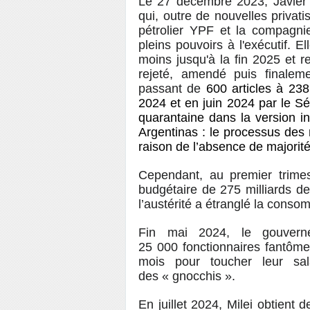
Le 27 décembre 2023, Javier M
qui, outre de nouvelles privati
pétrolier YPF et la compagni
pleins pouvoirs à l'exécutif. E
moins jusqu'à la fin 2025 et re
rejeté, amendé puis finale
passant de
600 articles à 238
2024 et en juin 2024 par le S
quarantaine dans la version in
Argentinas : le processus des 
raison de l’absence de majori
Cependant, au premier trime
budgétaire de 275 milliards d
l’austérité a étranglé la conso
Fin mai 2024, le gouvern
25 000 fonctionnaires fantôme
mois pour toucher leur sal
des « gnocchis ».
En juillet 2024, Milei obtient 