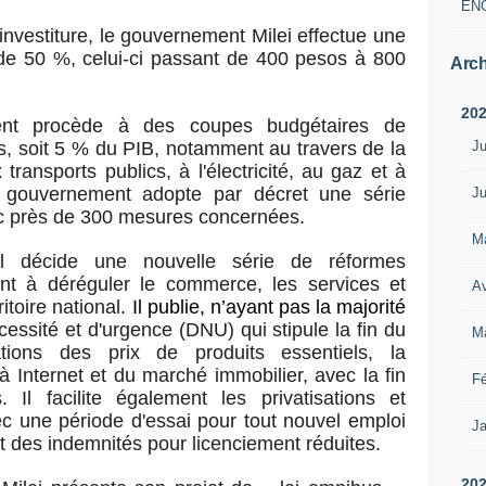
EN
investiture, le gouvernement Milei effectue une
de 50 %, celui-ci passant de 400 pesos à 800
Arch
20
ment procède à des coupes budgétaires de
Ju
rs, soit 5 % du PIB, notamment au travers de la
ransports publics, à l'électricité, au gaz et à
le gouvernement adopte par décret une série
Ju
ec près de 300 mesures concernées
.
M
il décide une nouvelle série de réformes
ant à déréguler le commerce, les services et
Av
ritoire national
. Il publie, n’ayant pas la majorité
essité et d'urgence (DNU) qui stipule la fin du
M
ions des prix de produits essentiels, la
à Internet et du marché immobilier, avec la fin
Fé
 Il facilite également les privatisations et
vec une période d'essai pour tout nouvel emploi
Ja
et des indemnités pour licenciement réduites.
20