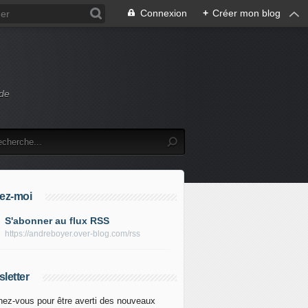
Connexion
+
Créer mon blog
 de
ez-moi
S'abonner au flux RSS
https://andreboyer.over-blog.com/rss
letter
ez-vous pour être averti des nouveaux