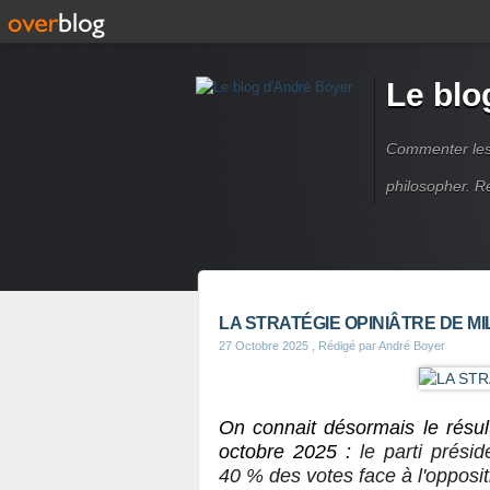
Le blo
Commenter les é
philosopher. R
LA STRATÉGIE OPINIÂTRE DE MI
27 Octobre 2025
, Rédigé par André Boyer
On connait désormais le résult
octobre 2025 :
le parti présid
40 % des votes face à l'opposi