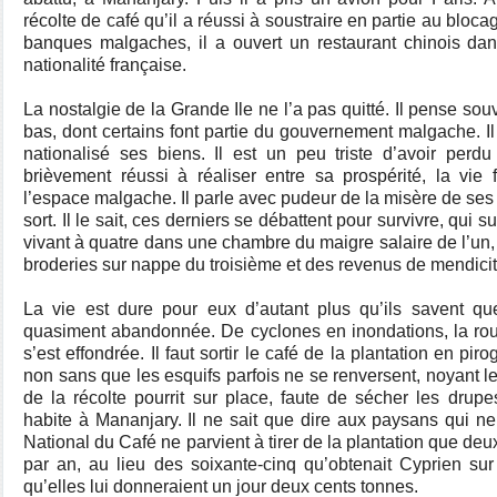
récolte de café qu’il a réussi à soustraire en partie au bloc
banques malgaches, il a ouvert un restaurant chinois dans 
nationalité française.
La nostalgie de la Grande Ile ne l’a pas quitté. Il pense sou
bas, dont certains font partie du gouvernement malgache. Il
nationalisé ses biens. Il est un peu triste d’avoir perdu
brièvement réussi à réaliser entre sa prospérité, la vie f
l’espace malgache. Il parle avec pudeur de la misère de ses
sort. Il le sait, ces derniers se débattent pour survivre, qui 
vivant à quatre dans une chambre du maigre salaire de l’un, 
broderies sur nappe du troisième et des revenus de mendicit
La vie est dure pour eux d’autant plus qu’ils savent que
quasiment abandonnée. De cyclones en inondations, la rou
s’est effondrée. Il faut sortir le café de la plantation en pir
non sans que les esquifs parfois ne se renversent, noyant l
de la récolte pourrit sur place, faute de sécher les drupe
habite à Mananjary. Il ne sait que dire aux paysans qui ne 
National du Café ne parvient à tirer de la plantation que de
par an, au lieu des soixante-cinq qu’obtenait Cyprien sur 
qu’elles lui donneraient un jour deux cents tonnes.