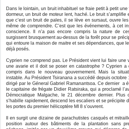
Dans le lointain, un bruit inhabituel se fraie petit à petit u
dormeur, un bruit de moteur lent, haché. Le bruit s’amplifi
que c’est un bruit de pales, il se lève en sursaut, ouvre les
même de comprendre. C’est que les événements, à cet inst
conscience. Il n’a pas encore compris la nature de c
surgissent brusquement au-dessus de la forêt pour se précipi
qui entoure la maison de maitre et ses dépendances, que le
déjà posés.
Cyprien ne comprend pas. Le Président vient lui faire une vi
une avarie et il doit se poser en catastrophe ? Cyprien a
compris dans le nouveau gouvernement. Mais la situat
instable. Au Président Tsiranana a succédé depuis octobre 1
dirigé par le Géneral Gabriel Ramanantsoa. Ce dernier
a é
le capitaine de frégate Didier Ratsiraka, qui a proclamé l
Démocratique Malgache, le 21 décembre dernier. Plus cu
s’habille rapidement, descend les escaliers et se précipi
les portes du premier hélicoptère MI 8 s’ouvrent.
Il en surgit une dizaine de parachutistes casqués et mitrail
position autour des bâtiments de la plantation sans p