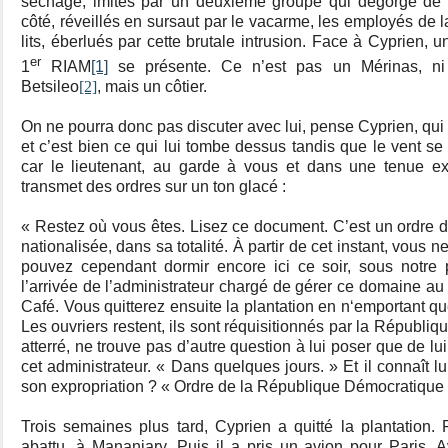
séchage, imités par un deuxième groupe qui dégorge de l’
côté, réveillés en sursaut par le vacarme, les employés de la
lits, éberlués par cette brutale intrusion. Face à Cyprien, u
er
1
RIAM
[1]
se présente. Ce n’est pas un Mérinas, ni
Betsileo
[2]
, mais un côtier.
On ne pourra donc pas discuter avec lui, pense Cyprien, qui c
et c’est bien ce qui lui tombe dessus tandis que le vent se
car le lieutenant, au garde à vous et dans une tenue e
transmet des ordres sur un ton glacé :
« Restez où vous êtes. Lisez ce document. C’est un ordre de
nationalisée, dans sa totalité. À partir de cet instant, vous 
pouvez cependant dormir encore ici ce soir, sous notre 
l’arrivée de l’administrateur chargé de gérer ce domaine au
Café. Vous quitterez ensuite la plantation en n‘emportant qu
Les ouvriers restent, ils sont réquisitionnés par la Républi
atterré, ne trouve pas d’autre question à lui poser que de lu
cet administrateur. « Dans quelques jours. » Et il connaît lui
son expropriation ? « Ordre de la République Démocratique
Trois semaines plus tard, Cyprien a quitté la plantation. 
abattu, à Mananjary. Puis il a pris un avion pour Paris. A