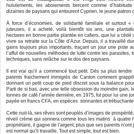
hululements, les aboiements bercent comme d’habitude
dizaines de paysans qui entourent Cyprien, le jeune patron c
À force d’économies, de solidarité familiale et surtout «
juteuses, il a acheté, voilà bientôt six ans, une plantat
hectares en bonne partie plantée en cafiers, que lui a cédé u
vivre sa retraite sur la Côte d’Azur. Depuis, il a travaillé du
gains toujours plus importants, traçant un jour une piste 
l’affut de nouvelles méthodes de lutte contre les parasites, 
techniques, sans relâche sur le dos des paysans.
Il est vrai qu’il a commencé tout petit. Dés sa plus tendre
parents fraichement immigrés de Canton comment grappil
donnant un petit coup de pied discret sous la balance pour 
Parti de si bas, avec une telle obsession du moindre gain, 
tonnes de café l’année dernière, en 1975, fut pour lui une jo
payée en francs CFA, en espèces
sonnantes et trébuchante
Cette nuit-là, ses rêves sont peuplés d’images de prospérité,
réveil crème qui sonnera comme tous les matins
à quatre h
propriétaire, il gagne de l’argent, plus que ses parents n’ont
est normal qu’il travaille. Tout est simple, tout est bien.