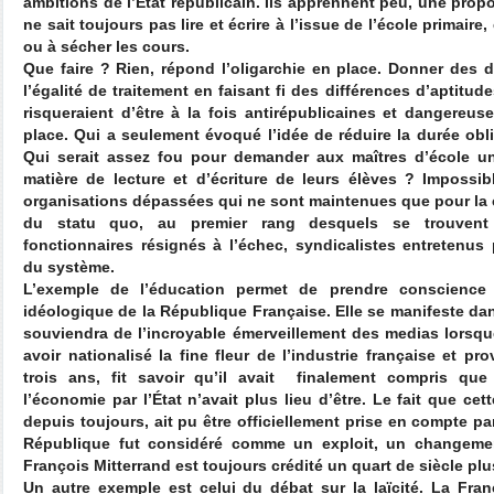
ambitions de l’État républicain. Ils apprennent peu, une prop
ne sait toujours pas lire et écrire à l’issue de l’école primaire,
ou à sécher les cours.
Que faire ? Rien, répond l’oligarchie en place. Donner des 
l’égalité de traitement en faisant fi des différences d’aptitu
risqueraient d’être à la fois antirépublicaines et dangereu
place. Qui a seulement évoqué l’idée de réduire la durée obl
Qui serait assez fou pour demander aux maîtres d’école un
matière de lecture et d’écriture de leurs élèves ? Impossib
organisations dépassées qui ne sont maintenues que pour la 
du statu quo, au premier rang desquels se trouvent 
fonctionnaires résignés à l’échec, syndicalistes entretenus
du système.
L’exemple de l’éducation permet de prendre conscience 
idéologique de la République Française. Elle se manifeste da
souviendra de l’incroyable émerveillement des medias lorsqu
avoir nationalisé la fine fleur de l’industrie française et p
trois ans, fit savoir qu’il avait
finalement compris que l
l’économie par l’État n’avait plus lieu d’être. Le fait que c
depuis toujours, ait pu être officiellement prise en compte par
République fut considéré comme un exploit, un changeme
François Mitterrand est toujours crédité un quart de siècle plu
Un autre exemple est celui du débat sur la laïcité. La Fran