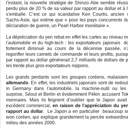
l'instant, la nouvelle stratégie de Shinzo Abe semble réussi
perdu plus de 20 % de sa valeur par rapport au dollar et à 
s'emballe. C’est ce qui scandalise Ken Courtis, ancien
Sachs-Asie, qui estime que « pour les pays concurrents du
déclaration de guerre, un Pearl Harbor monétaire ».
La dépréciation du yen rebat en effet les cartes au niveau 
l'automobile et du high-tech : les exportateurs japonais
do
fortement diminué au cours de la décennie passée, n'
regonfler leurs carnets de commande et leurs profits, puis
par rapport au dollar générerait 2,7 milliards de dollars de 
les trente plus gros exportateurs nippons.
Les grands perdants sont les groupes coréens, malaisien
allemands
. En effet, les industriels japonais sont de red
in Germany dans l'automobile, la machine-outil ou les
surprise, Séoul et Berlin et évidemment Pékin accusent Tok
monnaies. Mais ils feignent d’oublier que le Japon avai
excédent commercial,
en raison de l’appréciation du y
rapport au dollar
.
Le Japon a en particulier
beaucoup sou
won coréen, qui explique grandement la percée extraordin
milieu des années 2000.