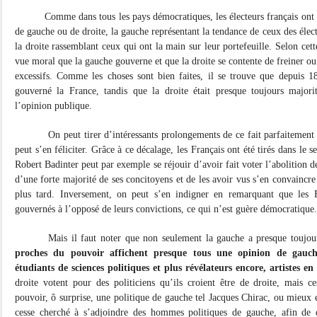
Comme dans tous les pays démocratiques, les électeurs français ont l
de gauche ou de droite, la gauche représentant la tendance de ceux des élect
la droite rassemblant ceux qui ont la main sur leur portefeuille. Selon cett
vue moral que la gauche gouverne et que la droite se contente de freiner ou 
excessifs. Comme les choses sont bien faites, il se trouve que depuis 1
gouverné la France, tandis que la droite était presque toujours majorit
l’opinion publique.
On peut tirer d’intéressants prolongements de ce fait parfaitemen
peut s’en féliciter. Grâce à ce décalage, les Français ont été tirés dans le s
Robert Badinter peut par exemple se réjouir d’avoir fait voter l’abolition d
d’une forte majorité de ses concitoyens et de les avoir vus s’en convaincre 
plus tard. Inversement, on peut s’en indigner en remarquant que les F
gouvernés à l’opposé de leurs convictions, ce qui n’est guère démocratique.
Mais il faut noter que non seulement la gauche a presque touj
proches du pouvoir affichent presque tous une opinion de gauch
étudiants de sciences politiques et plus révélateurs encore, artistes en
droite votent pour des politiciens qu’ils croient être de droite, mais c
pouvoir, ô surprise, une politique de gauche tel Jacques Chirac, ou mieux 
cesse cherché à s’adjoindre des hommes politiques de gauche, afin de 