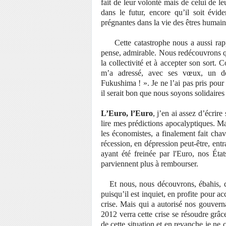
fait de leur volonté mais de celui de leu
dans le futur, encore qu’il soit évid
prégnantes dans la vie des êtres humain
Cette catastrophe nous a aussi rappel
pense, admirable. Nous redécouvrons q
la collectivité et à accepter son sort
m’a adressé, avec ses vœux, un dép
Fukushima ! ». Je ne l’ai pas pris pour
il serait bon que nous soyons solidair
L’Euro, l’Euro
, j’en ai assez d’écrir
lire mes prédictions apocalyptiques. Mai
les économistes, a finalement fait ch
récession, en dépression peut-être, entr
ayant été freinée par l'Euro, nos Éta
parviennent plus à rembourser.
Et nous, nous découvrons, ébahis, qu
puisqu’il est inquiet, en profite pour ac
crise. Mais qui a autorisé nos gouvern
2012 verra cette crise se résoudre grâce
de cette situation et en revanche je ne