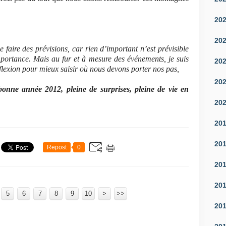
20
20
de faire des prévisions, car
rien d’important n’est prévisible
 importance. Mais au fur et à mesure des événements, j
e suis
20
éflexion pour mieux saisir où nous devons porter nos pas,
20
bonne année 2012, pleine de surprises, pleine de vie en
20
20
20
Repost
0
20
20
5
6
7
8
9
10
>
>>
20