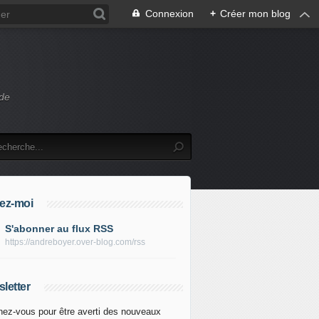
Connexion
+
Créer mon blog
 de
ez-moi
S'abonner au flux RSS
https://andreboyer.over-blog.com/rss
letter
ez-vous pour être averti des nouveaux