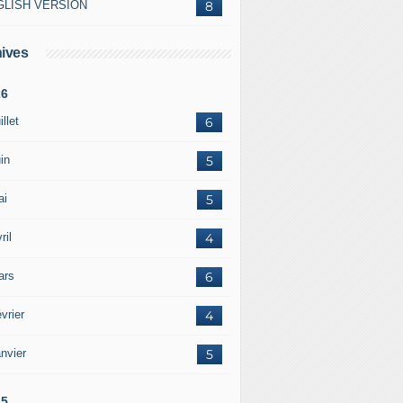
GLISH VERSION
8
ives
26
illet
6
in
5
ai
5
ril
4
ars
6
vrier
4
nvier
5
25