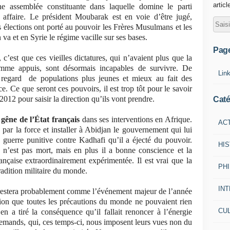
articl
ne assemblée constituante dans laquelle domine le parti
affaire. Le président Moubarak est en voie d’être jugé,
es élections ont porté au pouvoir les Frères Musulmans et les
va et en Syrie le régime vacille sur ses bases.
Pag
’est que ces vieilles dictatures, qui n’avaient plus que la
mme appuis, sont désormais incapables de survivre. De
Lin
 regard
de populations plus jeunes et mieux au fait des
. Ce que seront ces pouvoirs, il est trop tôt pour le savoir
 2012 pour saisir la direction qu’ils vont prendre.
Caté
 gêne de l’État français
dans ses interventions en Afrique.
AC
par la force et installer à Abidjan le gouvernement qui lui
e guerre punitive contre Kadhafi qu’il a éjecté du pouvoir.
HI
 n’est pas mort, mais en plus il a bonne conscience et la
nçaise extraordinairement expérimentée. Il est vrai que la
PH
adition militaire du monde.
IN
 restera probablement comme l’événement majeur de l’année
ion que toutes les précautions du monde ne pouvaient rien
CU
en a tiré la conséquence qu’il fallait renoncer à l’énergie
llemands, qui, ces temps-ci, nous imposent leurs vues non du