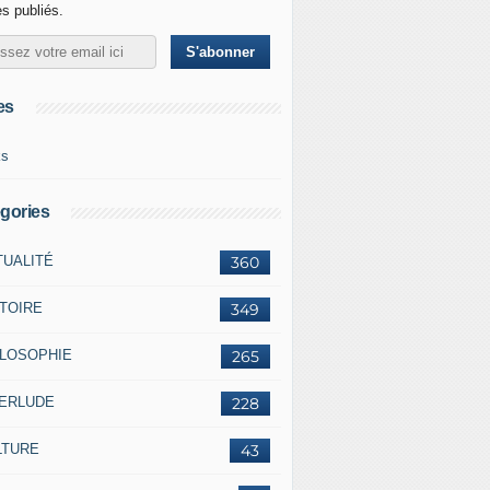
es publiés.
es
ks
gories
TUALITÉ
360
STOIRE
349
ILOSOPHIE
265
TERLUDE
228
LTURE
43