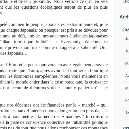
r taille et de leur proximité.
Nous verrons ce qu’il en sera
EN
ent que les questions écologiques seront de plus en plus
s.
Arch
é combien le peuple japonais est extraordinaire et, je le
20
ue chaque Japonais, ou presque, est prêt à se dévouer pour
. Comme un défi, une de mes anciennes étudiantes japonaises
Ju
liant touristique intitulé : « Everybody, Welcome to
 une provocation, mais comme un appel à la solidarité. Oui,
Ju
es des Japonais…
M
e sur l’Euro et je pense que vous en avez également assez de
s il reste que l’Euro, après avoir
fait tourner en bourrique
Av
avirer les économies européennes. Nous voilà maintenant en
aînant le monde entier dans la crise parce que, la croissance
ts ont accumulé d’énormes dettes pour y pallier qu’ils ne
M
Fé
e nos dépenses ont été financées par le « marché » qui,
croître les taux d’intérêt et nous plonger un peu plus dans la
Ja
ants à nous mettre à la merci des « marchés ? Je crois que
 à la prise de conscience collective de l’absurdité politique
 crois pas du tout que nous allons rembourser ces montagnes
20