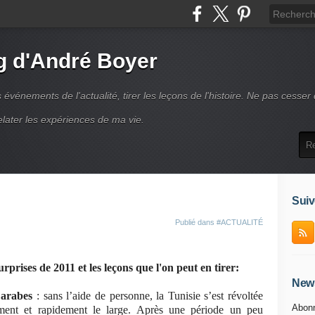
g d'André Boyer
vénements de l'actualité, tirer les leçons de l'histoire. Ne pas cesser
elater les expériences de ma vie.
Suiv
Publié dans
#ACTUALITÉ
surprises de 2011 et les leçons que l'on peut en tirer:
News
s arabes
: sans l’aide de personne, la Tunisie s’est révoltée
Abonn
ement et rapidement le large. Après une période un peu