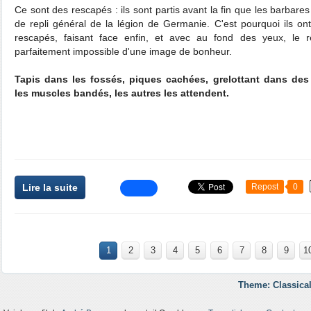
Ce sont des rescapés : ils sont partis avant la fin que les barbares
de repli général de la légion de Germanie. C'est pourquoi ils ont
rescapés, faisant face enfin, et avec au fond des yeux, le 
parfaitement impossible d'une image de bonheur.
Tapis dans les fossés, piques cachées, grelottant dans de
les muscles bandés, les autres les attendent.
Lire la suite
Repost
0
1
2
3
4
5
6
7
8
9
1
Theme: Classical