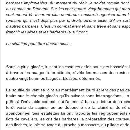
barbares impitoyables. Au moment du récit, le soldat romain dont 
au contact de l’ennemi. Sur les cent quatre vingt hommes qui ma
vont mourir là. Il seront plus nombreux encore à agoniser dans l
romaine qui n’est déjà plus par endroits qu’une piste. S’il en sort 
d’autres barbares. C’est un combat éternel, sans tréve et sans espoi
franchir les Alpes et les barbares l’y suivront.
La situation peut être décrite ainsi :
Sous la pluie glacée, luisent les casques et les boucliers bosselés, 
à travers les nuages intermittents, révèle les masses des restes
quatre vingt hommes fatigués, blessés, déterminés.
Le souffle du vent se joint au martèlement lourd et lent des pas de 
bruits sur le chemin glacés qu'ils suivent sans interrogations. L
prête à l'inévitable combat, qui l'attend là
‑
bas au détour des roche
forêt verte de sapins, ou au débouché de la clairière, derriè
abandonnée. Ses estafettes lui ont rapporté les regroupements 
flots de cavaliers, les cris des barbares, la préparation des coute
des flèches, la joie sauvage du prochain massacre, du pillage et de l