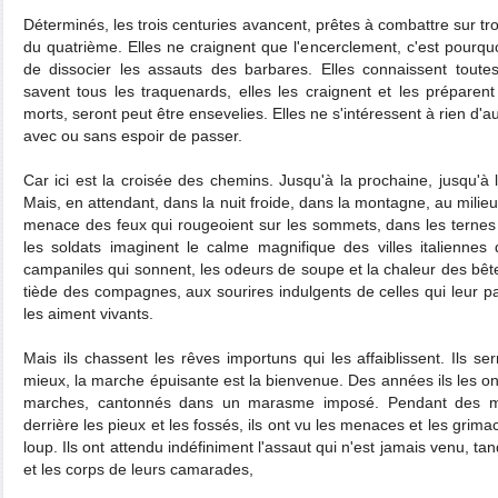
Déterminés, les trois centuries avancent, prêtes à combattre sur tro
du quatrième. Elles ne craignent que l'encerclement, c'est pourquo
de dissocier les assauts des barbares. Elles connaissent toutes
savent tous les traquenards, elles les craignent et les préparent 
morts, seront peut être ensevelies. Elles ne s'intéressent à rien d'
avec ou sans espoir de passer.
Car ici est la croisée des chemins. Jusqu'à la prochaine, jusqu'à l
Mais, en attendant, dans la nuit froide, dans la montagne, au milie
menace des feux qui rougeoient sur les sommets, dans les ternes 
les soldats imaginent le calme magnifique des villes italiennes 
campaniles qui sonnent, les odeurs de soupe et la chaleur des bête
tiède des compagnes, aux sourires indulgents de celles qui leur p
les aiment vivants.
Mais ils chassent les rêves importuns qui les affaiblissent. Ils se
mieux, la marche épuisante est la bienvenue. Des années ils les o
marches, cantonnés dans un marasme imposé. Pendant des mois
derrière les pieux et les fossés, ils ont vu les menaces et les gri
loup. Ils ont attendu indéfiniment l'assaut qui n'est jamais venu, tand
et les corps de leurs camarades,