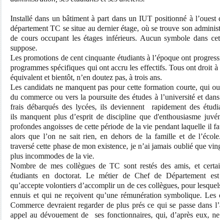
Installé dans un bâtiment à part dans un IUT positionné à l’ouest 
département TC se situe au dernier étage, où se trouve son administr
de cours occupant les étages inférieurs. Aucun symbole dans cett
suppose.
Les promotions de cent cinquante étudiants à l’époque ont progres
programmes spécifiques qui ont accru les effectifs. Tous ont droit 
équivalent et bientôt, n’en doutez pas, à trois ans.
Les candidats ne manquent pas pour cette formation courte, qui o
du commerce ou vers la poursuite des études à l’université et dan
frais débarqués des lycées, ils deviennent rapidement des étudia
ils manquent plus d’esprit de discipline que d'enthousiasme juvéni
profondes angoisses de cette période de la vie pendant laquelle il faut
alors que l’on ne sait rien, en dehors de la famille et de l’écol
traversé cette phase de mon existence, je n’ai jamais oublié que ving
plus incommodes de la vie.
Nombre de mes collègues de TC sont restés des amis, et certai
étudiants en doctorat. Le métier de Chef de Département est 
qu’accepte volontiers d’accomplir un de ces collègues, pour lesquel
ennuis et qui ne reçoivent qu’une rémunération symbolique. Les é
Commerce devraient regarder de plus prés ce qui se passe dans l’a
appel au dévouement de ses fonctionnaires, qui, d’après eux, ne p