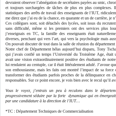
devraient observer l’abnégation de secrétaires payées au smic, ch
et toujours surchargées de tâches de plus en plus complexes. Il
statistiques des arrêts de travail des enseignants de l’IUT, ridicule
me direz que j’ai eu de la chance, en quarante et un de carrière, je
Ces collègues sont, soit détachés des lycées, soit issus du recrutem
sans difficulté, même si les premiers ont des services plus lo
j’enseignais en TC, la famille des enseignants était naturellem
diverses, penchant qui vers l’art, qui vers la psychologie mais auss
On pouvait discuter de tout dans la salle de réunion du département
Notre chef de Département hélas aujourd’hui disparu, Tony Tscha
qui j’avais confié un temps l’Université du Troisième Age, était 
avait une vision extraordinairement positive des étudiants de notre
lui rendaient au centuple, car il était littéralement adulé. J’avoue que
son enthousiasme, mais les faits ont montré l’impact de sa force d
transformer des étudiants parfois proches de la délinquance en ch
responsables. Sur ce point encore, je vois bien avec le recul qu’il av
Vous le voyez, j’entrais un peu à reculons dans le départem
progressivement séduire par la forte dynamique qui en émergeait,
par une candidature à la direction de l’IUT…
*TC : Département Techniques de Commercialisation