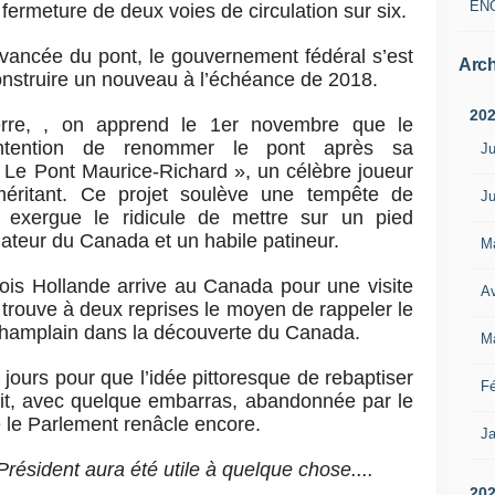
EN
 fermeture de deux voies de circulation sur six.
 avancée du pont, le gouvernement fédéral s’est
Arch
onstruire un nouveau à l’échéance de 2018.
20
rre, , on apprend le 1er novembre que le
intention de renommer le pont après sa
Ju
t « Le Pont Maurice-Richard », un célèbre joueur
éritant. Ce projet soulève une tempête de
Ju
n exergue le ridicule de mettre sur un pied
ndateur du Canada et un habile patineur.
M
çois Hollande arrive au Canada pour une visite
Av
il trouve à deux reprises le moyen de rappeler le
Champlain dans la découverte du Canada.
M
 jours pour que l’idée pittoresque de rebaptiser
Fé
it, avec quelque embarras, abandonnée par le
 le Parlement renâcle encore.
Ja
Président aura été utile à quelque chose....
20