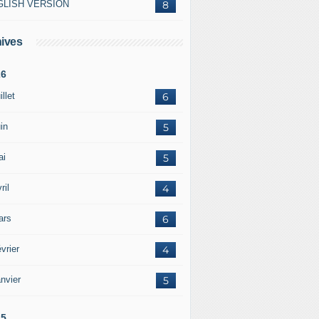
GLISH VERSION
8
ives
26
illet
6
in
5
ai
5
ril
4
ars
6
vrier
4
nvier
5
25