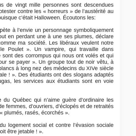
lus de vingt mille personnes sont descendues
tester contre les « horreurs » de l’austérité au
puisque c’était Halloween. Écoutons les:
épète à l’envie un personnage symboliquement
out en perdant une à une ses plumes, déclare
comme ma société. Les libéraux veulent notre
lle Poulet ». Un vampire, qui travaille dans
ce sont des corrompus qui nous ont volés et qui
our se payer ». Un groupe tout de noir vêtu, à
 blancs à long nez des médecins du XIVe siècle
rale ! ». Des étudiants ont des slogans adaptés
as, les services aux étudiants sont en voie
e du Québec qui n’aime guère d’ordinaire les
e femmes, d’ouvriers, d’éclopés et de retraités
 « plumés, rasés, écorchés ».
u logement social et contre l’évasion sociale
oit être jetable ! ».