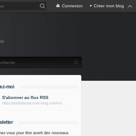
Connexion
+
Créer mon blog
 de
ez-moi
S'abonner au flux RSS
https://andreboyer.over-blog.com/rss
letter
ez-vous pour être averti des nouveaux