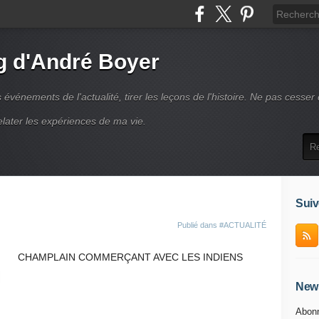
g d'André Boyer
vénements de l'actualité, tirer les leçons de l'histoire. Ne pas cesser
elater les expériences de ma vie.
Suiv
Publié dans
#ACTUALITÉ
CHAMPLAIN COMMERÇANT AVEC LES INDIENS
News
Abonn