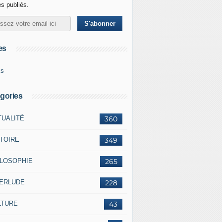
es publiés.
es
ks
gories
TUALITÉ
360
STOIRE
349
ILOSOPHIE
265
TERLUDE
228
LTURE
43