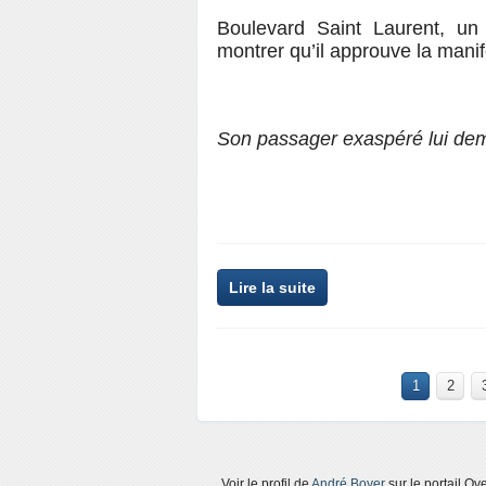
Boulevard Saint Laurent, un 
montrer qu’il approuve la manif
Son passager exaspéré lui de
Lire la suite
1
2
Voir le profil de
André Boyer
sur le portail Ov