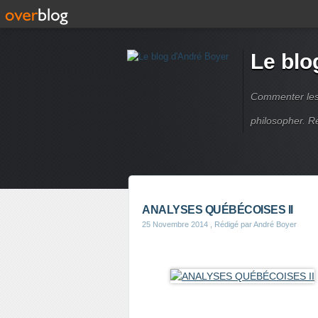
Le blo
Commenter les é
philosopher. R
ANALYSES QUÉBÉCOISES II
25 Novembre 2014
, Rédigé par André Boyer