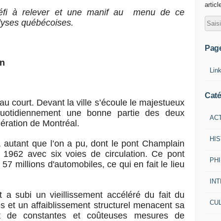
articl
éfi à relever et une manif au menu de ce
lyses québécoises.
Pag
in
Lin
Caté
eau court. Devant la ville s’écoule le majestueux
quotidiennement une bonne partie des deux
AC
mération de Montréal.
HI
, autant que l’on a pu, dont le pont Champlain
n 1962 avec six voies de circulation. Ce pont
PH
57 millions d'automobiles, ce qui en fait le lieu
IN
 a subi un vieillissement accéléré du fait du
CU
es et un affaiblissement structurel menacent sa
objet de constantes et coûteuses mesures de