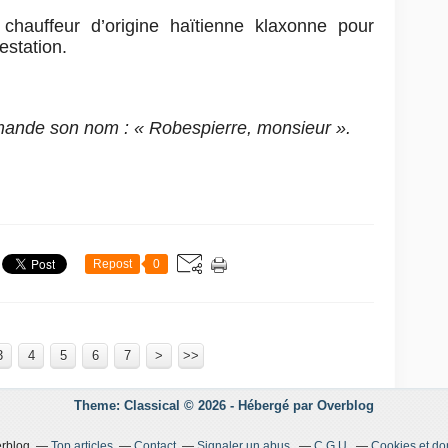
chauffeur d’origine haïtienne klaxonne pour
estation.
mande son nom : « Robespierre, monsieur ».
Repost
0
3
4
5
6
7
>
>>
Theme: Classical © 2026 -
Hébergé par
Overblog
erblog
Top articles
Contact
Signaler un abus
C.G.U.
Cookies et do