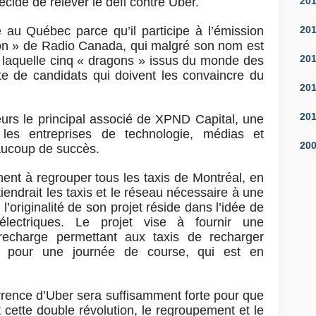
20
décidé de relever le défi contre Uber.
20
e au Québec parce qu’il participe à l’émission
gon » de Radio Canada, qui malgré son nom est
20
s laquelle cinq « dragons » issus du monde des
tte de candidats qui doivent les convaincre du
20
20
leurs le principal associé de XPND Capital, une
 les entreprises de technologie, médias et
20
aucoup de succès.
ent à regrouper tous les taxis de Montréal, en
iendrait les taxis et le réseau nécessaire à une
 l’originalité de son projet réside dans l’idée de
électriques. Le projet vise à fournir une
 recharge permettant aux taxis de recharger
es pour une journée de course, qui est en
rrence d’Uber sera suffisamment forte pour que
 cette double révolution, le regroupement et le