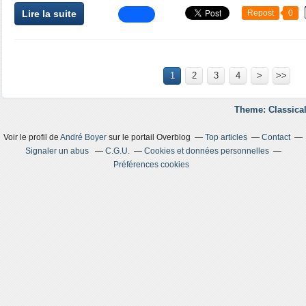
Lire la suite
Repost
0
1
2
3
4
>
>>
Theme: Classical
Voir le profil de
André Boyer
sur le portail Overblog
Top articles
Contact
Signaler un abus
C.G.U.
Cookies et données personnelles
Préférences cookies