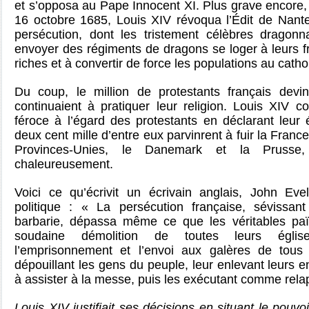
et s’opposa au Pape Innocent XI. Plus grave encore,
16 octobre 1685, Louis XIV révoqua l’Édit de Nan
persécution, dont les tristement célèbres dragonn
envoyer des régiments de dragons se loger à leurs fr
riches et à convertir de force les populations au catho
Du coup, le million de protestants français devinr
continuaient à pratiquer leur religion. Louis XIV c
féroce à l’égard des protestants en déclarant leur é
deux cent mille d’entre eux parvinrent à fuir la France
Provinces-Unies, le Danemark et la Prusse, 
chaleureusement.
Voici ce qu’écrivit un écrivain anglais, John Ev
politique : « La persécution française, sévissan
barbarie, dépassa même ce que les véritables paï
soudaine démolition de toutes leurs églis
l’emprisonnement et l’envoi aux galères de tous 
dépouillant les gens du peuple, leur enlevant leurs e
à assister à la messe, puis les exécutant comme rel
Louis XIV justifiait ses décisions en situant le pouvo