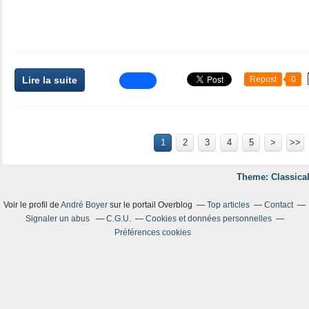
Lire la suite
Repost
0
1
2
3
4
5
>
>>
Theme: Classical
Voir le profil de
André Boyer
sur le portail Overblog
Top articles
Contact
Signaler un abus
C.G.U.
Cookies et données personnelles
Préférences cookies