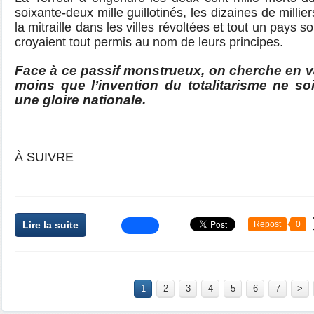
soixante-deux mille guillotinés, les dizaines de milli
la mitraille dans les villes révoltées et tout un pays 
croyaient tout permis au nom de leurs principes.
Face à ce passif monstrueux, on cherche en va
moins que l’invention du totalitarisme ne s
une gloire nationale.
À SUIVRE
Lire la suite
Repost
0
1
2
3
4
5
6
7
>