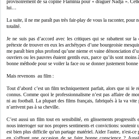
provisoirement de sa copine Flaminia pour « draguer Nadja ». Cet
lui…
La suite, il ne me paraît pas très fair-play de vous la raconter, pour n
totalité.
Je ne suis pas d’accord avec les critiques qui se rabattent sur la
prétexte de trouver en eux les archétypes d’une bourgeoisie mesquin
me paraît bien plus profond qu’une nieme et vaine dénonciation d’u
ouvriers ou les pauvres étaient gentils eux, parce qu’ils sont moins à
bonne méthode pour se voiler la face ou se donner justement bonne
Mais revenons
au film :
Tout d’abord c’est un film
techniquement parfait, alors que ni le ré
connus. Comme quoi le professionnalisme n’est pas affaire de mon
ni au football. La plupart des films français, fabriqués à la va vite
n’arrivent pas à sa cheville.
C’est aussi un film tout en sensibilité, en glissements progressifs 
nous interroger sur nos propres sentiments et convictions: soutenir
est bien plus difficile qu'un partage matériel. Aider l'autre, n'est-c
en s'offrant une occasion de se faire bonne conscience ? Aussi,