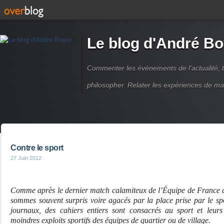
Le blog d'André Bo
Commenter les événements de l'actualité, ti
philosopher. Relater les expériences de ma
Contre le sport
27 Juin 2012
Comme après le dernier match calamiteux de l’Équipe de France d
sommes souvent surpris voire agacés par la place prise par le s
journaux, des cahiers entiers sont consacrés au sport et leur
moindres exploits sportifs des équipes de quartier ou de village.