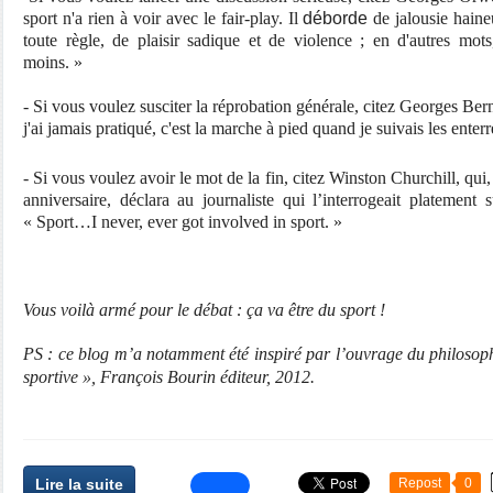
sport n'a rien à voir avec le fair-play.
Il
déborde
de jalousie haine
toute règle
, de plaisir sadique
et de violence ; en d'autres mots
moins
. »
- Si vous voulez susciter la réprobation générale, citez Georges Ber
j'ai jamais pratiqué, c'est la marche à pied
quand je suivais les enter
- Si vous voulez avoir le mot de la fin, citez Winston Churchill, qui,
anniversaire, déclara au journaliste qui l’interrogeait platement 
« Sport…I never, ever got involved in sport. »
Vous voilà armé pour le débat : ça va être du sport !
PS : ce blog m’a notamment été inspiré par l’ouvrage du philoso
sportive », François Bourin éditeur, 2012.
Lire la suite
Repost
0