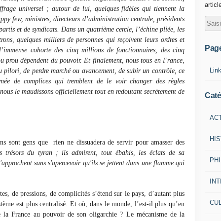
articl
ffrage universel ; autour de lui, quelques fidèles qui tiennent la
ppy few, ministres, directeurs d’administration centrale, présidents
artis et de syndicats. Dans un quatrième cercle, l’échine pliée, les
atrons, quelques milliers de personnes qui reçoivent leurs ordres et
Pag
l’immense cohorte des cinq millions de fonctionnaires, des cinq
 ou prou dépendent du pouvoir. Et finalement, nous tous en France,
Lin
u pilori, de perdre marché ou avancement, de subir un contrôle, ce
rmée de complices qui tremblent de le voir changer des règles
ous le maudissons officiellement tout en redoutant secrètement de
Caté
AC
HI
ans sont gens que
rien ne dissuadera de servir pour amasser des
es trésors du tyran ; ils admirent, tout ébahis, les éclats de sa
PH
s'approchent sans s'apercevoir qu'ils se jettent dans une flamme qui
IN
s, de pressions, de complicités s’étend sur le pays, d’autant plus
CU
stème est plus centralisé. Et où, dans le monde, l’est-il plus qu’en
e la France au pouvoir de son oligarchie ? Le mécanisme de la