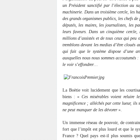
un Président sanctifié par l’élection au su
machinerie. Dans un troisième cercle, les ha
des grands organismes publics, les chefs de p
députés, les maires, les journalistes, les p
leurs faveurs. Dans un cinquième cercle, 
millions d’assistés et de tous ceux qui peu
tremblons devant les medias d’être cloués a
qui fait que le système dispose d’une a
auxquelles nous nous sommes accoutumés : n
le voir s’effondrer…
La Boëtie voit lucidement que les courtis
biens : «
Ces misérables voient reluire l
magnificence ; alléchés par cette lueur, ils 
ne peut manquer de les dévorer
».
Un immense réseau de pouvoir, de contrainte
fort que l’impôt est plus lourd et que le sy
France ? Quel pays est-il plus soumis qu