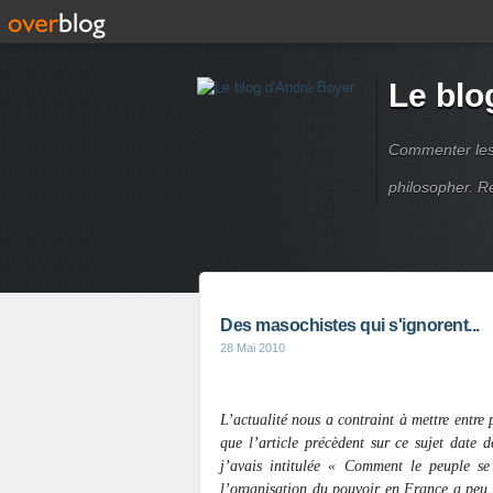
Le blo
Commenter les é
philosopher. R
Des masochistes qui s'ignorent...
28 Mai 2010
L’actualité nous a contraint à mettre entre 
que l’article précèdent sur ce sujet date 
j’avais intitulée « Comment le peuple s
l’organisation du pouvoir en France a peu v