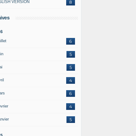
GLISH VERSION
8
ives
26
illet
6
in
5
ai
5
ril
4
ars
6
vrier
4
nvier
5
25