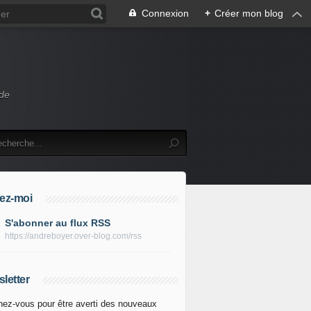
Connexion
+
Créer mon blog
 de
ez-moi
S'abonner au flux RSS
https://andreboyer.over-blog.com/rss
letter
ez-vous pour être averti des nouveaux