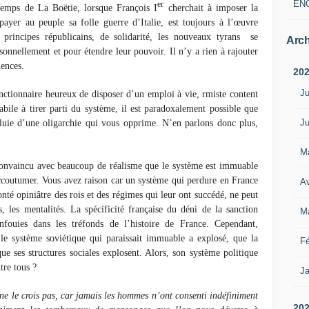
EN
er
temps de La Boëtie, lorsque François I
cherchait à imposer la
 payer au peuple sa folle guerre d’Italie, est toujours à l’œuvre
principes républicains, de solidarité, les nouveaux tyrans
se
Arch
rsonnellement et pour étendre leur pouvoir. Il n’y a rien à rajouter
uences.
20
Ju
nctionnaire heureux de disposer d’un emploi à vie, rmiste content
habile à tirer parti du système, il est paradoxalement possible que
Ju
luie d’une oligarchie qui vous opprime. N’en parlons donc plus,
M
 convaincu avec beaucoup de réalisme que le système est immuable
 accoutumer. Vous avez raison car un système qui perdure en France
Av
onté opiniâtre des rois et des régimes qui leur ont succédé, ne peut
, les mentalités. La spécificité française du déni de la sanction
M
nfouies dans les tréfonds de l’histoire de France. Cependant,
e système soviétique qui paraissait immuable a explosé, que la
Fé
e ses structures sociales explosent. Alors, son système politique
tre tous ?
Ja
ne le crois pas, car jamais les hommes n’ont consenti indéfiniment
20