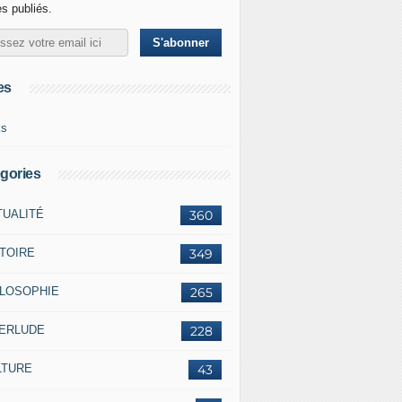
es publiés.
es
ks
gories
TUALITÉ
360
STOIRE
349
ILOSOPHIE
265
TERLUDE
228
LTURE
43