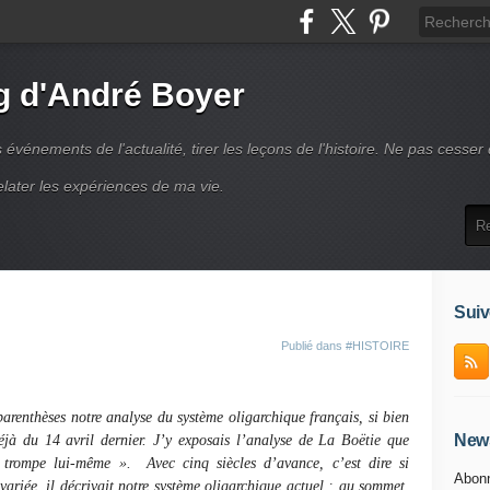
g d'André Boyer
vénements de l'actualité, tirer les leçons de l'histoire. Ne pas cesser
elater les expériences de ma vie.
Suiv
Publié dans
#HISTOIRE
parenthèses notre analyse du système oligarchique français, si bien
News
déjà du 14 avril dernier. J’y exposais l’analyse de La Boëtie que
e trompe lui-même ».
Avec cinq siècles d’avance, c’est dire si
Abonn
ariée, il décrivait notre système oligarchique actuel : au sommet,