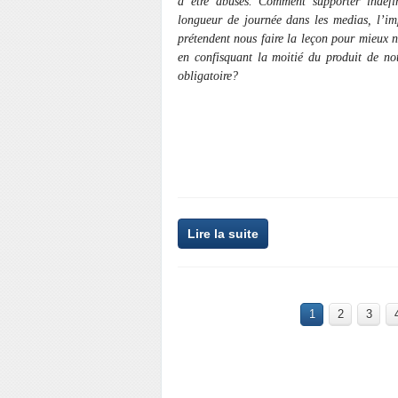
à être abusés. Comment supporter indéf
longueur de journée dans les medias, l’impo
prétendent nous faire la leçon pour mieux n
en confisquant la moitié du produit de no
obligatoire?
Lire la suite
1
2
3