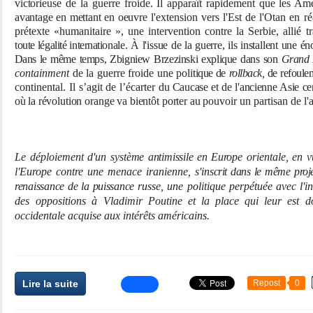
victo
rieuse de la guerre froide. Il apparaît rapidement que les Am
avantage en mettant en oeuvre
l'extension vers l'Est de l'Otan en ré
prétexte «humanitaire », une intervention contre la Serbie, allié t
toute légalité internatio
nale. À l'issue de la guerre, ils installent une
én
Dans le
même temps, Zbigniew Brzezinski explique
dans son
Grand 
containment
de la guerre froide une poli
tique de
rollback,
de refoule
continental. Il s’agit de l’écarter
du Caucase et de l'ancienne Asie cen
où la
révolution orange va bientôt porter au pou
voir un partisan de l'
Le déploiement d'un sys
tème antimissile en Europe
orientale, en 
l'Europe contre une menace iranienne, s'ins
crit dans le même proje
renaissance de la puissance
russe, une politique perpétuée avec l'i
des oppositions à Vladimir
Poutine et la place qui leur
est do
occidentale acquise aux intérêts américains.
Lire la suite
Repost
0