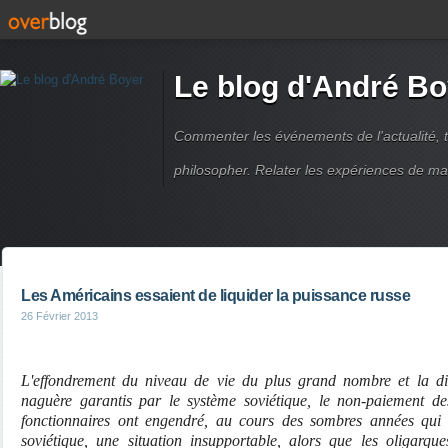
Le blog d'André Bo
Commenter les événements de l'actualité, ti
philosopher. Relater les expériences de ma
Les Américains essaient de liquider la puissance russe
26 Février 2013
L'effondrement du niveau de vie du plus grand nombre et la di
naguère garantis par le système soviétique, le non-paiement des
fonctionnaires ont engendré, au cours des sombres années qui 
soviétique, une situation insupportable, alors que les oligarques