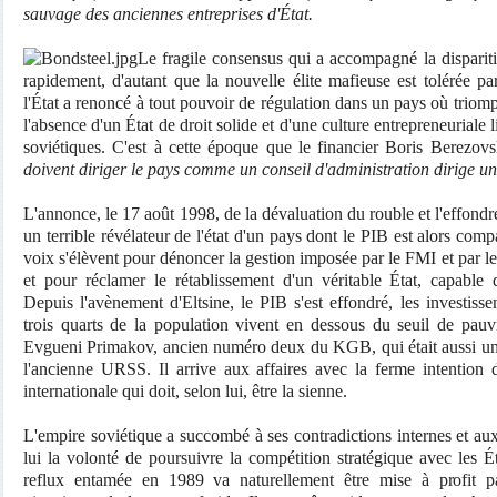
sauvage des anciennes entreprises d'État.
Le fragile consensus qui a accompagné la dispariti
rapidement, d'autant que la nouvelle élite mafieuse est tolérée pa
l'État a renoncé à tout pouvoir de
régulation dans un pays où triomph
l'absence d'un État de droit solide et d'une culture entrepreneuriale 
soviétiques. C'est à cette époque que le financier Boris Berezov
doivent diriger le pays comme un conseil d'administration dirige une
L'annonce, le 17 août 1998, de la dévaluation du rouble et l'effond
un terrible révélateur de l'état d'un pays dont le PIB est alors co
voix s'élèvent pour dénoncer la gestion imposée par le FMI et par le
et pour réclamer le rétablissement d'un véritable État, capable de
Depuis l'avènement d'Eltsine, le PIB s'est effondré, les investis
trois quarts de la population vivent en dessous du seuil de pauvr
Evgueni Primakov, ancien numéro deux du KGB, qui était aussi un 
l'ancienne URSS. Il arrive aux affaires avec la ferme intention 
internationale qui doit, selon lui, être la sienne.
L'empire soviétique a succombé à ses contradictions internes et aux
lui la volonté de poursuivre la compétition stratégique avec les 
reflux entamée en 1989 va naturellement être mise à
profit p