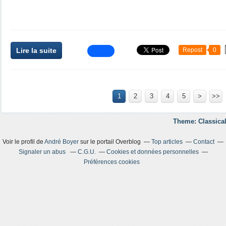
Lire la suite
Repost
0
1
2
3
4
5
>
>>
Theme: Classical
Voir le profil de
André Boyer
sur le portail Overblog
Top articles
Contact
Signaler un abus
C.G.U.
Cookies et données personnelles
Préférences cookies