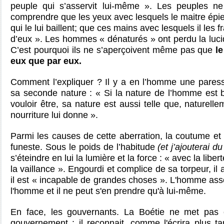
peuple qui s’asservit lui-même ». Les peuples ne
comprendre que les yeux avec lesquels le maitre épie
qui le lui baillent; que ces mains avec lesquels il les 
d’eux ». Les hommes « dénaturés » ont perdu la lucidit
C’est pourquoi ils ne s’aperçoivent même pas que
l
eux que par eux.
Comment l’expliquer ? Il y a en l’homme une pares
sa seconde nature : « Si la nature de l’homme est bi
vouloir être, sa nature est aussi telle que, naturelleme
nourriture lui donne ».
Parmi les causes de cette aberration, la coutume et 
funeste. Sous le poids de l’habitude
(et j’ajouterai du
s’éteindre en lui la lumière et la force : « avec la libe
la vaillance ». Engourdi et complice de sa torpeur, il
il est « incapable de grandes choses ». L'homme asse
l'homme et il ne peut s'en prendre qu'à lui-même.
En face, les gouvernants. La Boétie ne met pas e
gouvernement : il reconnait, comme l'écrira plus t