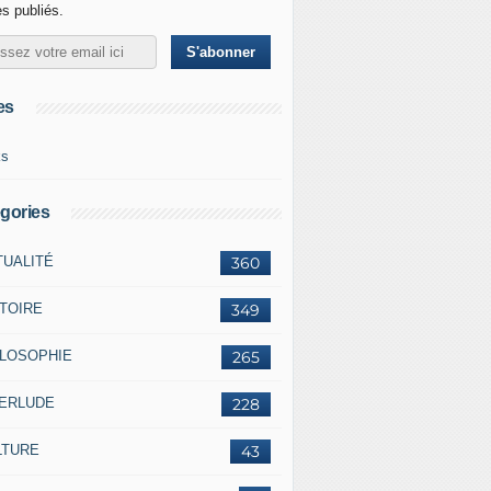
es publiés.
es
ks
gories
TUALITÉ
360
STOIRE
349
ILOSOPHIE
265
TERLUDE
228
LTURE
43