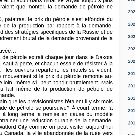
 et chacun dans l’État se voyait toujours plus
rraient que monter, la demande de pétrole ne
20
 patatras, le prix du pétrole s’est effondré du
20
le de la production par rapport à la demande,
d des stratégies spécifiques de la Russie et de
20
fondrement brutal de la demande provenant de la
20
couvée…
 de pétrole extrait chaque jour dans le Dakota
20
 sauf à perte, et chacun essaie de résister à la
, les ouvriers repartent, les motels se vident,
20
le mouvement si le prix du pétrole remonte au-
e loin, même s’il peut bondir brutalement. Mais
20
 du fait même de la production de pétrole de
emande.
20
in que les prévisionnistes l'étaient il y six mois
de de pétrole se poursuive? À court terme, la
20
et à long terme la remise en cause du modèle
trainer une réduction durable de la demande.
20
 Watford City comme on peut visiter aujourd’hui
u Canada, la ville abandonnée de la ruée vers