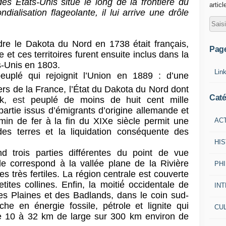
es États-Unis situé le long de la frontière du
articl
alisation flageolante, il lui arrive une drôle
re le Dakota du Nord en 1738 était français,
Pag
 et ces territoires furent ensuite inclus dans la
s-Unis en 1803.
Lin
euplé qui rejoignit l’Union en 1889 : d’une
tiers de la France, l’État du Dakota du Nord dont
Caté
k
, est
peuplé de moins de huit cent mille
partie issus d’émigrants d’origine allemande et
min de fer à la fin du XIXe siècle permit une
AC
des terres et la liquidation conséquente des
HI
trois parties différentes du point de vue
ale correspond à la vallée plane de la Rivière
PH
s très fertiles. La région centrale est couverte
ites collines. Enfin, la moitié́ occidentale de
IN
des Plaines et des Badlands, dans le coin sud-
che en énergie fossile, pétrole et lignite qui
CU
e 10 à 32 km de large sur 300 km environ de