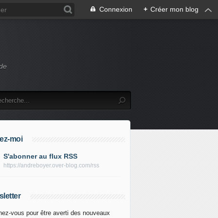
Connexion
+
Créer mon blog
 de
ez-moi
S'abonner au flux RSS
https://andreboyer.over-blog.com/rss
letter
ez-vous pour être averti des nouveaux