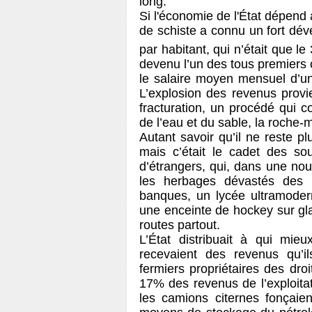
long.
Si l'économie de l'État dépend a
de schiste a connu un fort dé
par habitant, qui n’était que le
devenu l’un des tous premiers 
le salaire moyen mensuel d’une
L’explosion des revenus provie
fracturation, un procédé qui c
de l’eau et du sable, la roche
Autant savoir qu’il ne reste p
mais c’était le cadet des sou
d’étrangers, qui, dans une nouv
les herbages dévastés des
banques, un lycée ultramodern
une enceinte de hockey sur g
routes partout.
L’État distribuait à qui mie
recevaient des revenus qu’i
fermiers propriétaires des droi
17% des revenus de l’exploitati
les camions citernes fonçaien