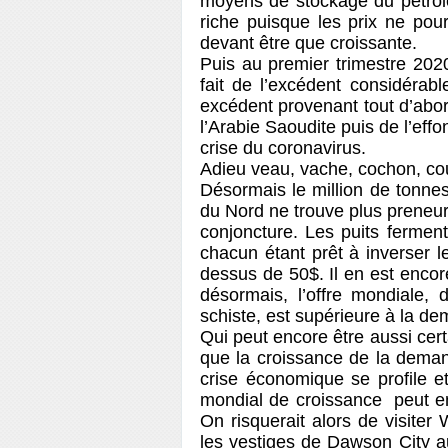
moyens de stockage du pétrole
riche puisque les prix ne pou
devant être que croissante.
Puis au premier trimestre 2020,
fait de l’excédent considérab
excédent provenant tout d’abor
l’Arabie Saoudite puis de l’ef
crise du coronavirus.
Adieu veau, vache, cochon, 
Désormais le million de tonnes
du Nord ne trouve plus preneur,
conjoncture. Les puits ferment
chacun étant prêt à inverser 
dessus de 50$. Il en est encor
désormais, l’offre mondiale,
schiste, est supérieure à la d
Qui peut encore être aussi certa
que la croissance de la deman
crise économique se profile 
mondial de croissance peut en
On risquerait alors de visiter
les vestiges de Dawson City a