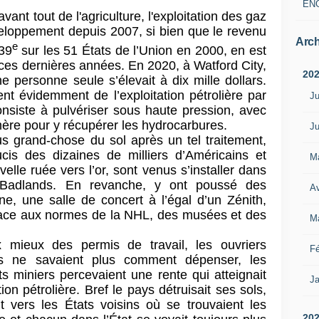
EN
vant tout de l'agriculture, l'exploitation des gaz
veloppement depuis 2007, si bien que le revenu
Arch
e
 39
sur les 51 États de l’Union en 2000, en est
ces dernières années. En 2020, à Watford City,
20
 personne seule s’élevait à dix mille dollars.
nt évidemment de l’exploitation pétrolière par
Ju
onsiste à pulvériser sous haute pression, avec
-mère pour y récupérer les hydrocarbures.
Ju
lus grand-chose du sol après un tel traitement,
cis des dizaines de milliers d’Américains et
M
elle ruée vers l’or, sont venus s’installer dans
 Badlands. En revanche, y ont poussé des
Av
e, une salle de concert à l’égal d’un Zénith,
lace aux normes de la NHL, des musées et des
M
ux mieux des permis de travail, les ouvriers
Fé
ls ne savaient plus comment dépenser, les
ts miniers percevaient une rente qui atteignait
Ja
on pétrolière. Bref le pays détruisait ses sols,
t vers les États voisins où se trouvaient les
20