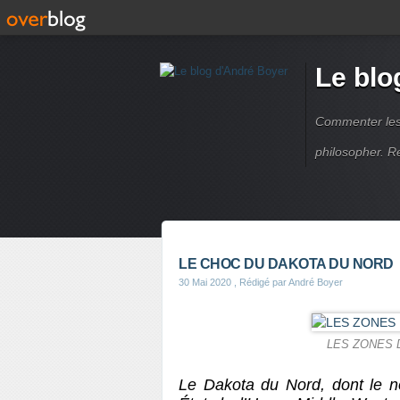
Le blo
Commenter les é
philosopher. R
LE CHOC DU DAKOTA DU NORD
30 Mai 2020
, Rédigé par André Boyer
LES ZONES 
Le Dakota du Nord, dont le n