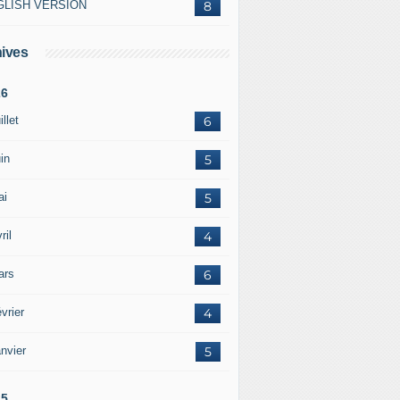
GLISH VERSION
8
ives
26
illet
6
in
5
ai
5
ril
4
ars
6
vrier
4
nvier
5
25