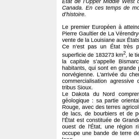
État de l’Upper Middle West d
Canada. En ces temps de mondi
d’histoire.
Le premier Européen à atteind
Pierre Gaultier de La Vérendrye
vente de la Louisiane aux État
Ce n’est pas un État très p
2
superficie de 183273 km
, le 
la capitale s’appelle Bismarc
habitants, qui sont en grande 
norvégienne. L'arrivée du che
commercialisation agressive 
tribus Sioux.
Le Dakota du Nord comprend 
géologique : sa partie orient
Rouge, avec des terres agricole
de lacs, de bourbiers et de pet
l’État est constituée de Gran
ouest de l'État, une région ri
occupe une bande de terre d