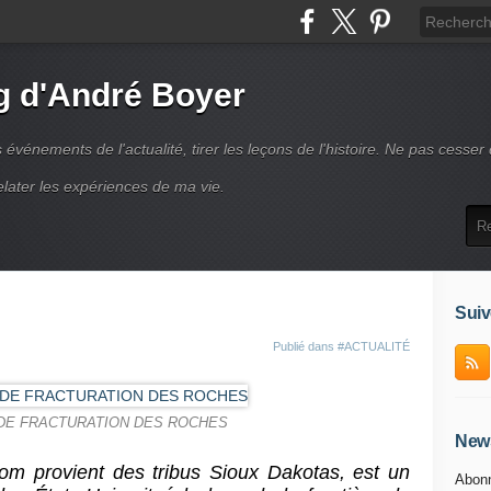
g d'André Boyer
vénements de l'actualité, tirer les leçons de l'histoire. Ne pas cesser
elater les expériences de ma vie.
Suiv
Publié dans
#ACTUALITÉ
DE FRACTURATION DES ROCHES
News
om provient des tribus Sioux Dakotas, est un
Abonn