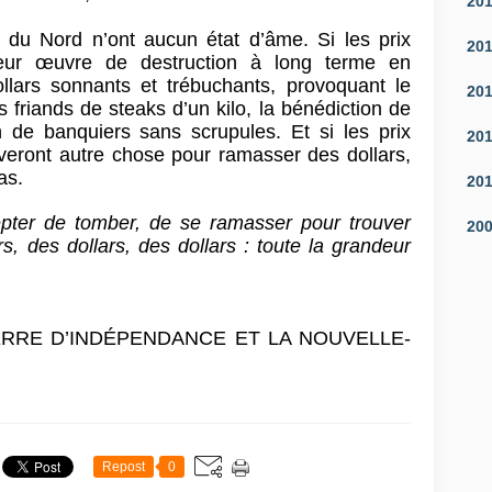
20
du Nord n’ont aucun état d’âme. Si les prix
20
 leur œuvre de destruction à long terme en
lars sonnants et trébuchants, provoquant le
20
s friands de steaks d’un kilo, la bénédiction de
n de banquiers sans scrupules. Et si les prix
20
uveront autre chose pour ramasser des dollars,
pas.
20
epter de tomber, de se ramasser pour trouver
20
ars, des dollars, des dollars : toute la grandeur
ERRE D’INDÉPENDANCE ET LA NOUVELLE-
Repost
0