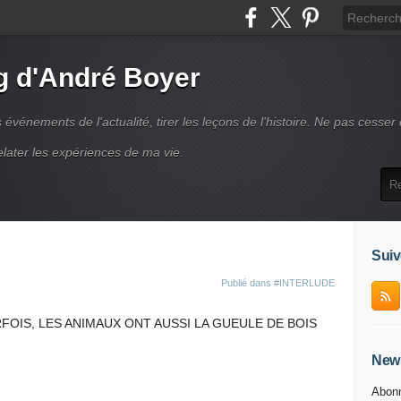
g d'André Boyer
vénements de l'actualité, tirer les leçons de l'histoire. Ne pas cesser
elater les expériences de ma vie.
Suiv
Publié dans
#INTERLUDE
FOIS, LES ANIMAUX ONT AUSSI LA GUEULE DE BOIS
News
Abonn