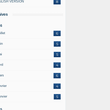
GLISH VERSION
8
ives
26
illet
6
in
5
ai
5
ril
4
ars
6
vrier
4
nvier
5
25