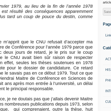
articl
nvier 1979, au lieu de la fin de l’année 1978
en est résulté des conséquences apparemment
plus tard un coup de pouce du destin, comme
Pag
Lin
 m’apprit que le CNU refusait d’accepter ma
tre de Conférence pour l’année 1979 parce que
Caté
 deux jours de retard, je le pris sur le coup
e le CNU avait bien sûr raison de respecter
AC
En effet, seules les thèses soutenues en 1978
te pour le dossier de candidature. Ce retard
HI
 ne le savais pas en ce début 1979. Tout ce que
deviendrai Maitre de Conférence en Sciences de
PH
t ans après mon entrée à l’université, un délai
nt le principal responsable.
IN
ce, je ne doutais pas que j’allais devenir Maitre
CU
s nombreuses publications depuis 1973, selon
que, qui comprenaient, outre la thèse, huit