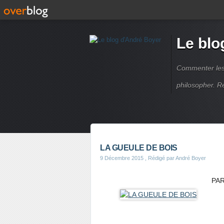
Le blo
Commenter les é
philosopher. R
LA GUEULE DE BOIS
9 Décembre 2015
, Rédigé par André Boyer
PAR