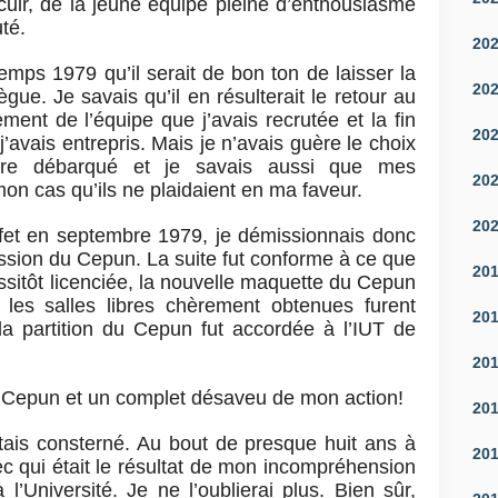
cuir, de la jeune équipe pleine d’enthousiasme
uté.
20
mps 1979 qu’il serait de bon ton de laisser la
20
ue. Je savais qu’il en résulterait le retour au
ment de l’équipe que j’avais recrutée et la fin
20
’avais entrepris. Mais je n’avais guère le choix
être débarqué et je savais aussi que mes
20
mon cas qu’ils ne plaidaient en ma faveur.
20
fet en septembre 1979, je démissionnais donc
ssion du Cepun. La suite fut conforme à ce que
20
ssitôt licenciée, la nouvelle maquette du Cepun
 les salles libres chèrement obtenues furent
20
a partition du Cepun fut accordée à l’IUT de
20
le Cepun et un complet désaveu de mon action!
20
 étais consterné. Au bout de presque huit ans à
20
chec qui était le résultat de mon incompréhension
’Université. Je ne l’oublierai plus. Bien sûr,