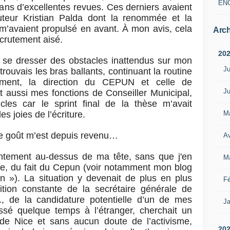
EN
dans d’excellentes revues. Ces derniers avaient
uteur Kristian Palda dont la renommée et la
e m’avaient propulsé en avant. À mon avis, cela
Arch
ecrutement aisé.
20
oir se dresser des obstacles inattendus sur mon
Ju
rouvais les bras ballants, continuant la routine
nement, la direction du CEPUN et celle de
Ju
et aussi mes fonctions de Conseiller Municipal,
cles car le sprint final de la thèse m’avait
M
 joies de l’écriture.
e goût m’est depuis revenu…
Av
ntement au-dessus de ma tête, sans que j'en
M
ce, du fait du Cepun (voir notamment mon blog
»). La situation y devenait de plus en plus
Fé
ition constante de la secrétaire générale de
 W., de la candidature potentielle d’un de mes
Ja
ssé quelque temps à l’étranger, cherchait un
 de Nice et sans aucun doute de l’activisme,
20