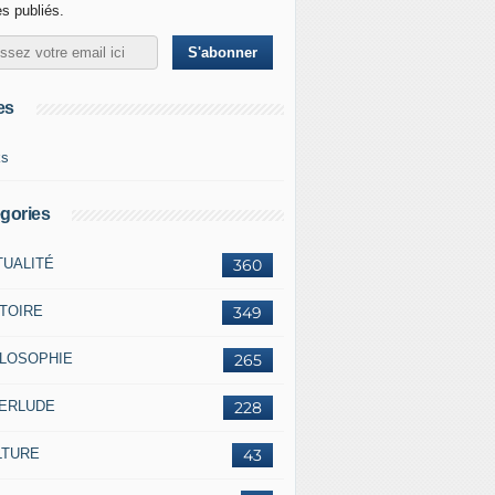
es publiés.
es
ks
gories
TUALITÉ
360
STOIRE
349
ILOSOPHIE
265
TERLUDE
228
LTURE
43