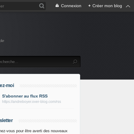
Connexion
+
Créer mon blog
 de
ez-moi
S'abonner au flux RSS
https://andreboyer.over-blog.com/rss
letter
ez-vous pour être averti des nouveaux