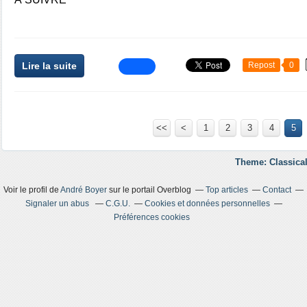
Lire la suite
Repost
0
<<
<
1
2
3
4
5
Theme: Classical
Voir le profil de
André Boyer
sur le portail Overblog
Top articles
Contact
Signaler un abus
C.G.U.
Cookies et données personnelles
Préférences cookies