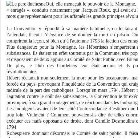
Oui, elle menaçait le pouvoir de la Montagne,
« enragés », conduits notamment par Jacques Roux, qui avait eu 
mots que représentaient pour les affamés les grands principes révol
La Convention y répondit à sa manière habituelle, en le faisant a
l’attendait, il eut l ‘élégance de se donner la mort en prison. D
comprirent la leçon, si bien qu’à l'automne 1793 la faction des enragé
Plus dangereux pour la Montagne, les Hébertistes s’emparèrent à
subsistances. Ils étaient en effet soutenus par la Commune, très pop
et disposaient de deux appuis au Comité de Salut Public avec Billa
De plus, le club des Cordeliers leur était acquis et ils po
révolutionnaire.
Hébert réclamait non seulement la mort pour les accapareurs, mais
forcée du pays, provoquant l’inquiétude de la Convention qui craig
radicale de la part des catholiques. Lorsqu’en mars 1794, Hébert t
l'agitation contre le coût des subsistances, la Convention le fit exécu
provoquer, à son grand soulagement, de réactions dans les faubourg
Les Indulgents avaient de leur côté l’outrecuidance d’estimer que l
trop loin. Vraiment ? Comment pouvaient-ils dire de telles énor
exécuter ces naïfs opposants de droite, dont Camille Desmoulins et
1794.
Robespierre dominait désormais le Comité de salut public. Il faisa