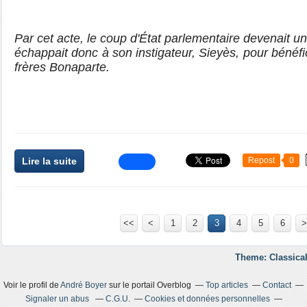
Par cet acte, le coup d'État parlementaire devenait un 
échappait donc à son instigateur, Sieyès, pour bénéfi
frères Bonaparte.
Lire la suite
Repost
0
<<
<
1
2
3
4
5
6
>
Theme: Classical
Voir le profil de
André Boyer
sur le portail Overblog
Top articles
Contact
Signaler un abus
C.G.U.
Cookies et données personnelles