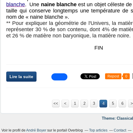
blanche
. Une
naine blanche
est un objet céleste de 
taille qui conserve longtemps une température de s
nom de « naine blanche ».
** Pour expliquer la géométrie de l'Univers, la matièr
représenter 30 % de son contenu, dont 4% de matièr
et 26 % de matière non baryonique, la matière noire.
FIN
Lire la suite
Repost
0
<<
<
1
2
3
4
5
6
>
Theme: Classical
Voir le profil de
André Boyer
sur le portail Overblog
Top articles
Contact