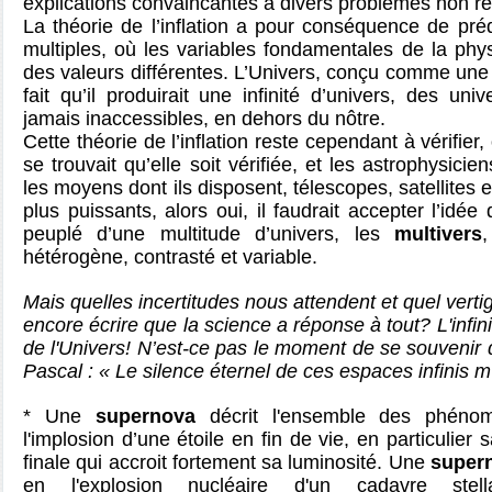
explications convaincantes à divers problèmes non r
La théorie de l’inflation a pour conséquence de préd
multiples, où les variables fondamentales de la phy
des valeurs différentes. L’Univers, conçu comme une to
fait qu’il produirait une infinité d’univers, des un
jamais inaccessibles, en dehors du nôtre.
Cette théorie de l’inflation reste cependant à vérifier, 
se trouvait qu’elle soit vérifiée, et les astrophysici
les moyens dont ils disposent, télescopes, satellites 
plus puissants, alors oui, il faudrait accepter l’idée
peuplé d’une multitude d’univers, les
multivers
hétérogène, contrasté et variable.
Mais quelles incertitudes nous attendent et quel verti
encore écrire que la science a réponse à tout? L'infini
de l'Univers! N’est-ce pas le moment de se souvenir
Pascal : « Le silence éternel de ces espaces infinis m
* Une
supernova
décrit l'ensemble des phénom
l'implosion d’une étoile en fin de vie, en particulier
finale qui accroit fortement sa luminosité. Une
supern
en l'explosion nucléaire d'un cadavre st