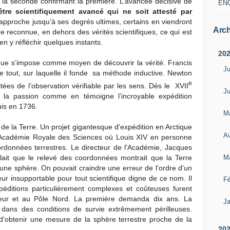
t, la seconde confirmant la première. L’avancée décisive de
EN
être scientifiquement avancé qui ne soit attesté par
approche jusqu’à ses degrés ultimes, certains en viendront
Arch
e reconnue, en dehors des vérités scientifiques, ce qui est
en y réfléchir quelques instants.
20
fique s’impose comme moyen de découvrir la vérité. Francis
Ju
e tout, sur laquelle il fonde sa méthode inductive. Newton
e
imitées de l’observation vérifiable par les sens. Dés le XVII
Ju
u’à la passion comme en témoigne l’incroyable expédition
is en 1736.
M
 de la Terre. Un projet gigantesque d'expédition en Arctique
Av
l'Académie Royale des Sciences où Louis XIV en personne
ordonnées terrestres. Le directeur de l'Académie, Jacques
M
mblait que le relevé des coordonnées montrait que la Terre
u'une sphère. On pouvait craindre une erreur de l'ordre d'un
reur insupportable pour tout scientifique digne de ce nom. Il
Fé
péditions particulièrement complexes et coûteuses furent
teur et au Pôle Nord. La première demanda dix ans. La
Ja
 dans des conditions de survie extrêmement périlleuses.
d'obtenir une mesure de la sphère terrestre proche de la
20