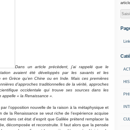
articl
Pag
Lin
Caté
Dans un article précèdent, j’ai rappelé que le
AC
ntation avaient été développés par les savants et les
ien en Grèce qu’en Chine ou en Inde. Mais ces premières
HI
nnières d’approches traditionnelles de la vérité, approches
cientifique occidentale qui trouve ses sources dans les
PH
 appelle « la Renaissance ».
IN
par l’opposition nouvelle de la raison à la métaphysique et
on de la Renaissance se veut riche de l’expérience acquise
’est dans cet état d’esprit que Galilée prétend remplacer la
CU
vée, décomposée et reconstruite. Il faut alors que la pensée