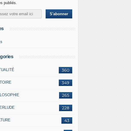
es publiés.
es
ks
gories
TUALITÉ
360
STOIRE
349
ILOSOPHIE
265
TERLUDE
228
LTURE
43