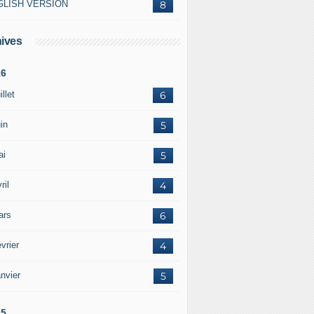
GLISH VERSION
8
ives
26
illet
6
in
5
ai
5
ril
4
ars
6
vrier
4
nvier
5
25