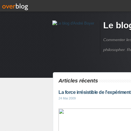
Le blo
Commenter les é
philosopher. R
Articles récents
La force irrésistible de l'expérimen
24 Mai 2009