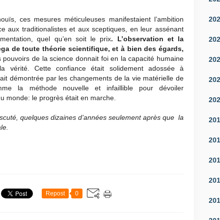
20
nouïs, ces mesures méticuleuses manifestaient l’ambition
ce aux traditionalistes et aux sceptiques, en leur assénant
imentation, quel qu’en soit le prix
. L’observation et la
20
éga de toute théorie scientifique, et à bien des égards,
 pouvoirs de la science donnait foi en la capacité humaine
20
la vérité. Cette confiance était solidement adossée à
 était démontrée par les changements de la vie matérielle de
20
me la méthode nouvelle et infaillible pour dévoiler
 du monde: le progrès était en marche.
20
 discuté, quelques dizaines d’années seulement après que
la
20
le.
20
20
20
Repost
0
20