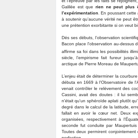
et l'épreuve par les faits se rejoignen
Galilée est que
rien ne peut plus 
l’expérimentation
. En poussant cette 
à soutenir qu’aucune vérité ne peut êtr
une prétention exorbitante si on veut bi
Dés ses débuts, l’observation scienti
Bacon place l'observation au-dessus d
affirme sa foi dans les possibilités ill
siècle, l’empirisme fait fureur jusq
arctique de Pierre Moreau de Maupertu
L’enjeu était de déterminer la courbure
débuta en 1669 à l'Observatoire de 
venait contrôler le relèvement des co
Cassini, avait des doutes : il lui se
n'était qu'un sphéroïde aplati plutôt q
degré dans le calcul de la latitude, er
fallait en avoir le cœur net. Deux ex
organisées, respectivement à l'Équa
seconde fut conduite par Maupertuis
Toutes deux permirent conjointement 
perfection.