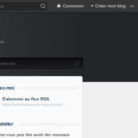
Connexion
+
Créer mon blog
 de
ez-moi
S'abonner au flux RSS
https://andreboyer.over-blog.com/rss
letter
ez-vous pour être averti des nouveaux