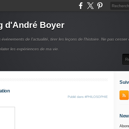
g d'André Boyer
vénements de l'actualité, tirer les leçons de l'histoire. Ne pas cesser
elater les expériences de ma vie.
Suiv
tation
Publié dans
#PHILOSOPHIE
News
Abonn