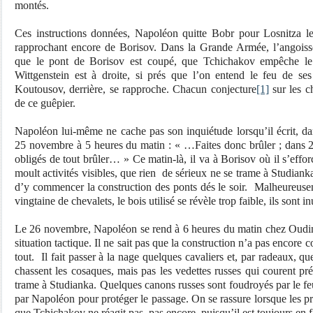
montés.
Ces instructions données, Napoléon quitte Bobr pour Losnitza l
rapprochant encore de Borisov. Dans la Grande Armée, l’angoisse
que le pont de Borisov est coupé, que Tchichakov empêche le
Wittgenstein est à droite, si prés que l’on entend le feu de se
Koutousov, derrière, se rapproche. Chacun conjecture
[1]
sur les c
de ce guêpier.
Napoléon lui-même ne cache pas son inquiétude lorsqu’il écrit, dans
25 novembre à 5 heures du matin : « …Faites donc brûler ; dans 2
obligés de tout brûler… » Ce matin-là, il va à Borisov où il s’effor
moult activités visibles, que rien
de sérieux ne se trame à Studiank
d’y commencer la construction des ponts dés le soir.
Malheureuseme
vingtaine de chevalets, le bois utilisé se révèle trop faible, ils sont in
Le 26 novembre, Napoléon se rend à 6 heures du matin chez Oudin
situation tactique. Il ne sait pas que la construction n’a pas encor
tout.
Il fait passer à la nage quelques cavaliers et, par radeaux, 
chassent les cosaques, mais pas les vedettes russes qui courent p
trame à Studianka. Quelques canons russes sont foudroyés par le f
par Napoléon pour protéger le passage. On se rassure lorsque les pr
que Tchichakov ne réagit pas, pas encore, puisqu’il est toujours en 