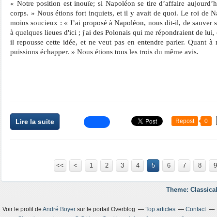
« Notre position est inouïe; si Napoléon se tire d’affaire aujourd’hui
corps. » Nous étions fort inquiets, et il y avait de quoi. Le roi de N
moins soucieux : « J’ai proposé à Napoléon, nous dit-il, de sauver s
à quelques lieues d'ici ; j'ai des Polonais qui me répondraient de lui,
il repousse cette idée, et ne veut pas en entendre parler. Quant 
puissions échapper. » Nous étions tous les trois du même avis.
Lire la suite
Repost
0
<<
<
1
2
3
4
5
6
7
8
9
Theme: Classical
Voir le profil de
André Boyer
sur le portail Overblog
Top articles
Contact