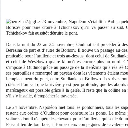
Le 23 novembre, Napoléon s’établit à Bobr, quelq
Borisov pour faire croire à Tchichakov qu’il va passer au sud. 
Tchichakov fait aussitôt détruire le pont.
Dans la nuit du 23 au 24 novembre, Oudinot fait procéder à des 
Berezina de part et d’autre de Borisov. Il trouve un passage au-des
praticable pour l’artillerie et trois au-dessus, dont celui de Studia
et celui de Wésélowo quatre kilomètres encore plus au nord. C’
s’impose à Oudinot grâce au passage de la Bérézina qu’a réalisé C
ses patrouilles a remarqué un paysan dont les vêtements étaient moui
l’emplacement du guet, entre Studianka et Brillowo. Les rives ont
côtés et l’on sait que la rivière y est peu profonde, que les abords
marécageux est possible grâce à la gelée. Il reste que la colline en
s’il s’y installe, d’empêcher la traversée.
Le 24 novembre, Napoléon met tous les pontonniers, tous les sapeu
restent aux ordres d’Oudinot pour construire les ponts. Le même jou
voitures dont il récupère les chevaux pour l’artillerie, qui seule don
Faisant feu de tout bois, il forme deux compagnies de cavalerie en