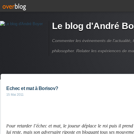
Le blog d'André Bo
Commenter les événements de l'actualité, ti
philosopher. Relater les expériences de ma
Echec et mat à Borisov?
15 Mai 2011
our retarder l’échec et mat, le joueur déplace le roi puis il pren
P
lui reste, mais son adversaire riposte en bloquant tous ses mouveme