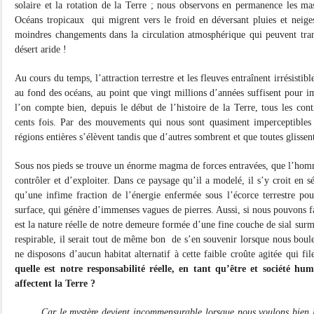
solaire et la rotation de la Terre ; nous observons en permanence les ma
Océans tropicaux
qui migrent vers le froid en déversant pluies et neige
moindres changements dans la circulation atmosphérique qui peuvent trans
désert aride !
Au cours du temps, l’attraction terrestre et les fleuves entraînent irrésistib
au fond des océans, au point que vingt millions d’années suffisent pour 
l’on compte bien, depuis le début de l’histoire de la Terre, tous les cont
cents fois. Par des mouvements qui nous sont quasiment imperceptibles
régions entières s’élèvent tandis que d’autres sombrent et que toutes glissen
Sous nos pieds se trouve un énorme magma de forces entravées, que l’hom
contrôler et d’exploiter. Dans ce paysage qu’il a modelé, il s’y croit en sé
qu’une infime fraction de l’énergie enfermée sous l’écorce terrestre p
surface, qui génère d’immenses vagues de pierres. Aussi, si nous pouvons f
est la nature réelle de notre demeure formée d’une fine couche de sial sur
respirable, il serait tout de même bon
de s’en souvenir lorsque nous boule
ne disposons d’aucun habitat alternatif à cette faible croûte agitée qui fil
quelle est notre responsabilité réelle, en tant qu’être et société h
affectent la Terre ?
Car le mystère devient incommensurable lorsque nous voulons bien le