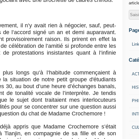
égociant avec une brochette de cadres chinois.
articl
ment, il n’y avait rien à négocier, sauf, peut-
Pag
 de l’accord signé un an et demi auparavant.
 provisoirement raison. Ils prirent en effet la
Lin
de célébration de l’amitié si profonde entre les
 de protestations insistantes quant à l’infinie
Caté
s plus longs qu’à l’habitude commençaient à
AC
 la situation de notre petit groupe d'étudiants
s 30, au bout d’une heure d’échanges banals,
HI
t de tonalité vocale de l’interprète.
Je tendis
que le sujet dont traitaient mes interlocuteurs
PH
lités pour se concentrer sur une question aussi
ait question du chat de Madame Crochemore !
IN
et déjà appris que Madame Crochemore s’était
CU
 Tianjin, en compagnie de sa fille et de son