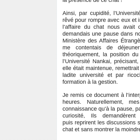
la présence de ce chat !
Ainsi, par cupidité, l’Univers
rêvé pour rompre avec eux et ins
l’affaire du chat nous avai
demandais une pause dans nos 
Ministère des Affaires Étrangè
me contentais de déjeuner
théoriquement, la position d
l’Université Nankai, précisant
elle était maintenue, remettrai
ladite université et par rico
formation à la gestion.
Je remis ce document à l’inter
heures. Naturellement, me
connaissance qu’à la pause, par
curiosité, Ils demandèren
puis reprirent les discussions
chat et sans montrer la moindre