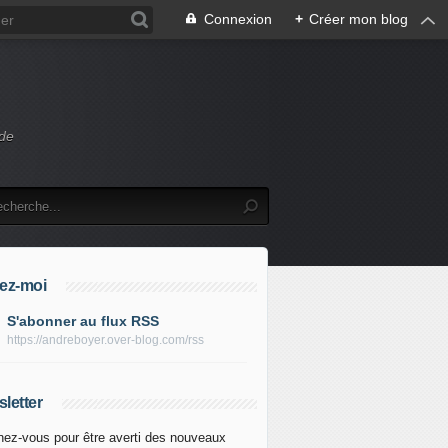
Connexion
+
Créer mon blog
 de
ez-moi
S'abonner au flux RSS
https://andreboyer.over-blog.com/rss
letter
ez-vous pour être averti des nouveaux