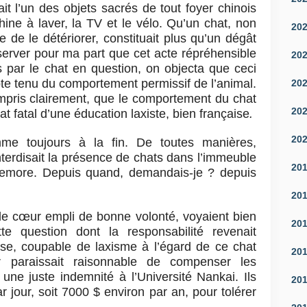
tait l’un des objets sacrés de tout foyer chinois
hine à laver, la TV et le vélo. Qu’un chat, non
20
e de le détériorer, constituait plus qu’un dégât
bserver pour ma part que cet acte répréhensible
20
 par le chat en question, on objecta que ceci
pte tenu du comportement permissif de l’animal.
20
ompris clairement, que le comportement du chat
20
tat fatal d’une éducation laxiste, bien française
.
20
me toujours à la fin. De toutes manières,
terdisait la présence de chats dans l’immeuble
20
emore. Depuis quand, demandais-je ? depuis
20
le cœur empli de bonne volonté, voyaient bien
20
te question dont la responsabilité revenait
aise, coupable de laxisme à l’égard de ce chat
20
eur paraissait raisonnable de compenser les
une juste indemnité à l’Université Nankai. Ils
20
 jour, soit 7000 $ environ par an, pour tolérer