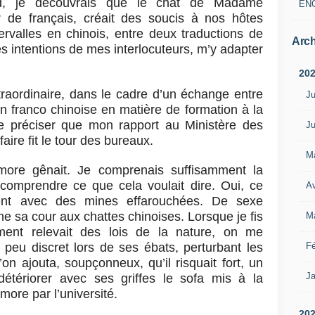
rd, je découvrais que le chat de Madame
EN
 de français, créait des soucis à nos hôtes
intervalles en chinois, entre deux traductions de
Arch
es intentions de mes interlocuteurs, m’y adapter
20
xtraordinaire, dans le cadre d’un échange entre
Ju
on franco chinoise en matière de formation à la
 de préciser que mon rapport au Ministère des
Ju
faire fit le tour des bureaux.
M
re gênait. Je comprenais suffisamment la
comprendre ce que cela voulait dire. Oui, ce
Av
ient avec des mines effarouchées. De sexe
gne sa cour aux chattes chinoises. Lorsque je fis
M
ent relevait des lois de la nature, on me
Fé
t peu discret lors de ses ébats, perturbant les
l’on ajouta, soupçonneux, qu’il risquait fort, un
Ja
détériorer avec ses griffes le sofa mis à la
ore par l’université.
20