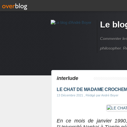
Le blo
Commenter les é
philosopher. R
interlude
LE CHAT DE MADAME CROCHE
13 Décembre 2021
, Rédigé par André Boyer
En ce mois de janvier 1990,