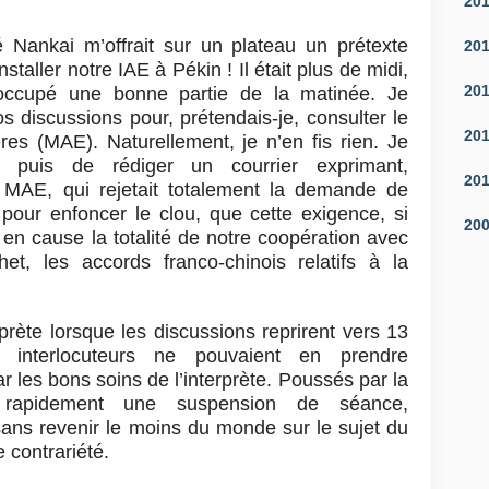
20
ité Nankai m’offrait sur un plateau un prétexte
20
taller notre IAE à Pékin ! Il était plus de midi,
20
t occupé une bonne partie de la matinée. Je
discussions pour, prétendais-je, consulter le
20
res (MAE). Naturellement, je n’en fis rien. Je
 puis de rédiger un courrier exprimant,
20
u MAE, qui rejetait totalement la demande de
, pour enfoncer le clou, que cette exigence, si
20
t en cause la totalité de notre coopération avec
chet, les accords franco-chinois relatifs à la
prète lorsque les discussions reprirent vers 13
s interlocuteurs ne pouvaient en prendre
 les bons soins de l’interprète. Poussés par la
t rapidement une suspension de séance,
 sans revenir le moins du monde sur le sujet du
 contrariété.