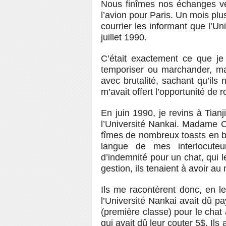
Nous finîmes nos échanges ver
l’avion pour Paris. Un mois pl
courrier les informant que l’Un
juillet 1990.
C’était exactement ce que je 
temporiser ou marchander, mai
avec brutalité, sachant qu’ils 
m’avait offert l’opportunité de 
En juin 1990, je revins à Tianj
l’Université Nankai. Madame C
fîmes de nombreux toasts en buv
langue de mes interlocute
d’indemnité pour un chat, qui 
gestion, ils tenaient à avoir au
Ils me racontèrent donc, en l
l’Université Nankai avait dû pa
(première classe) pour le cha
qui avait dû leur couter 5$. Il