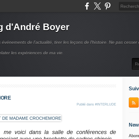
g d'André Boyer
vénements de l'actualité, tirer les leçons de l'histoire. Ne pas cesser
elater les expériences de ma vie.
Suiv
MORE
Publié dans
#INTERLUDE
News
 me voici dans la salle de conférences de
Abonn