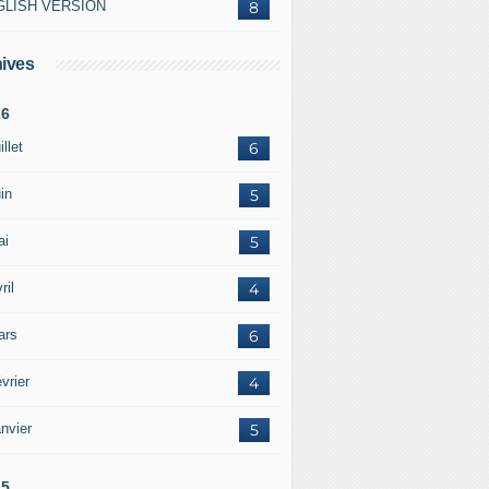
GLISH VERSION
8
ives
26
illet
6
in
5
ai
5
ril
4
ars
6
vrier
4
nvier
5
25