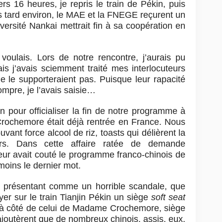
s 16 heures, je repris le train de Pékin, puis
us tard environ, le MAE et la FNEGE reçurent un
iversité Nankai mettrait fin à sa coopération en
voulais. Lors de notre rencontre, j’aurais pu
s j’avais sciemment traité mes interlocuteurs
ne le supporteraient pas. Puisque leur rapacité
rompre, je l’avais saisie…
in pour officialiser la fin de notre programme à
rochemore était déjà rentrée en France. Nous
ant force alcool de riz, toasts qui délièrent la
urs. Dans cette affaire ratée de demande
leur avait couté le programme franco-chinois de
 moins le dernier mot.
e présentant comme un horrible scandale, que
yer sur le train Tianjin Pékin un siège
soft seat
t à côté de celui de Madame Crochemore, siège
s ajoutèrent que de nombreux chinois, assis, eux,