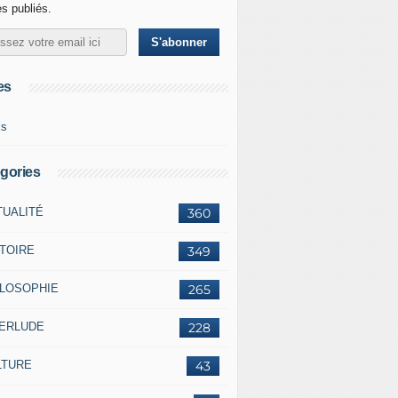
es publiés.
es
ks
gories
TUALITÉ
360
STOIRE
349
ILOSOPHIE
265
TERLUDE
228
LTURE
43