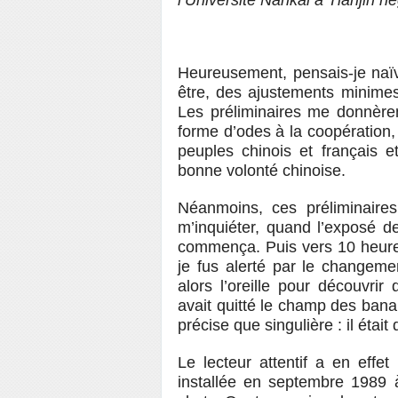
l’Université Nankai à Tianjin n
Heureusement, pensais-je naïve
être, des ajustements minimes
Les préliminaires me donnèrent
forme d’odes à la coopération, 
peuples chinois et français et
bonne volonté chinoise.
Néanmoins, ces préliminaire
m’inquiéter, quand l’exposé de
commença. Puis vers 10 heure
je fus alerté par le changemen
alors l’oreille pour découvrir 
avait quitté le champ des bana
précise que singulière : il ét
Le lecteur attentif a en eff
installée en septembre 1989 à